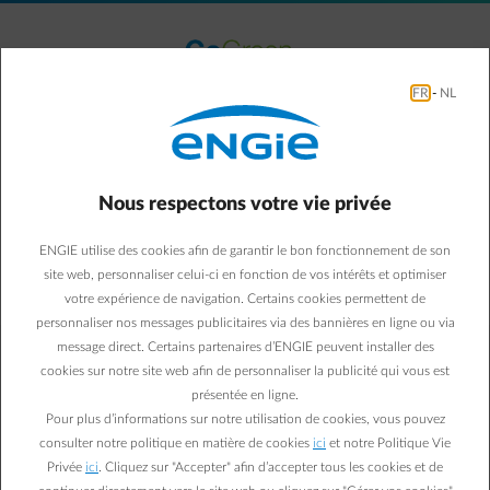
Accéder au contenu principal
normal-account-circle
Menu
FR
-
NL
Le parc éolien de Haven Gent
Nous respectons votre vie privée
Darsen II
ENGIE utilise des cookies afin de garantir le bon fonctionnement de son
site web, personnaliser celui-ci en fonction de vos intérêts et optimiser
votre expérience de navigation. Certains cookies permettent de
personnaliser nos messages publicitaires via des bannières en ligne ou via
message direct. Certains partenaires d’ENGIE peuvent installer des
cookies sur notre site web afin de personnaliser la publicité qui vous est
présentée en ligne.
Pour plus d’informations sur notre utilisation de cookies, vous pouvez
consulter notre politique en matière de cookies
ici
et notre Politique Vie
Privée
ici
. Cliquez sur "Accepter" afin d’accepter tous les cookies et de