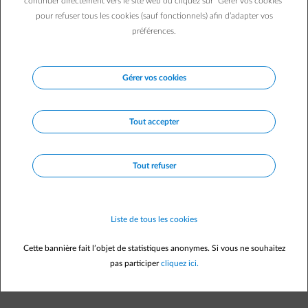
continuer directement vers le site web ou cliquez sur "Gérer vos cookies"
pour refuser tous les cookies (sauf fonctionnels) afin d’adapter vos
préférences.
Description
Gérer vos cookies
Tout accepter
Le parc éolien de Meerhout, situé le long du canal Albert, est
constitué de trois éoliennes de 3,4 MW chacune.
Le parc éolien est réalisé par Wind4Flanders Projects 3 sa, un
Tout refuser
partenariat entre ENGIE, la société Zefier sc, IKA ainsi que
l’Intercommunale de Brabant pour l’Electricité (I.B.E).
Wind4Flanders Projects 3 sa en assure également l’exploitation
et la maintenance.
Liste de tous les cookies
Cette bannière fait l’objet de statistiques anonymes. Si vous ne souhaitez
pas participer
cliquez ici.