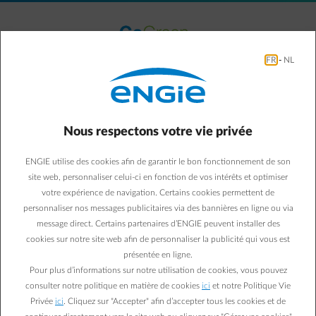
Accéder au contenu principal
normal-account-circle
Menu
FR
-
NL
Le parc éolien de Haven Gent
Nous respectons votre vie privée
Belgicastraat
ENGIE utilise des cookies afin de garantir le bon fonctionnement de son
site web, personnaliser celui-ci en fonction de vos intérêts et optimiser
votre expérience de navigation. Certains cookies permettent de
personnaliser nos messages publicitaires via des bannières en ligne ou via
message direct. Certains partenaires d’ENGIE peuvent installer des
cookies sur notre site web afin de personnaliser la publicité qui vous est
présentée en ligne.
Pour plus d’informations sur notre utilisation de cookies, vous pouvez
consulter notre politique en matière de cookies
ici
et notre Politique Vie
Privée
ici
. Cliquez sur "Accepter" afin d’accepter tous les cookies et de