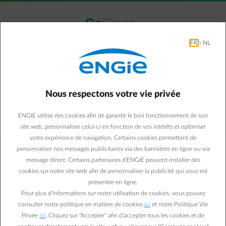
Accéder au contenu principal
normal-account-circle
Menu
FR
-
NL
Le parc éolien de Soignies
Nous respectons votre vie privée
ENGIE utilise des cookies afin de garantir le bon fonctionnement de son
site web, personnaliser celui-ci en fonction de vos intérêts et optimiser
votre expérience de navigation. Certains cookies permettent de
personnaliser nos messages publicitaires via des bannières en ligne ou via
message direct. Certains partenaires d’ENGIE peuvent installer des
cookies sur notre site web afin de personnaliser la publicité qui vous est
présentée en ligne.
Pour plus d’informations sur notre utilisation de cookies, vous pouvez
consulter notre politique en matière de cookies
ici
et notre Politique Vie
Privée
ici
. Cliquez sur "Accepter" afin d’accepter tous les cookies et de