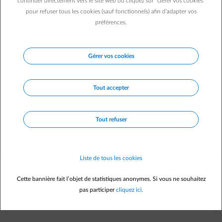
continuer directement vers le site web ou cliquez sur "Gérer vos cookies"
pour refuser tous les cookies (sauf fonctionnels) afin d’adapter vos
préférences.
Description
Gérer vos cookies
Tout accepter
Le parc éolien de Soignies se situe le long de la Route nationale
57 à proximité de la zone d’activités économiques de Soignies. Il
est composé de 2 éoliennes. Il est exploité par Wind4Wallonia 2
sa, un partenariat entre ENGIE et des intercommunales
Tout refuser
wallonnes.
Liste de tous les cookies
Cette bannière fait l’objet de statistiques anonymes. Si vous ne souhaitez
pas participer
cliquez ici.