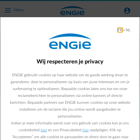
Ga naar de hoofdinhoud
normal-account-circle
Menu
Knauf
FR
-
NL
Aanbiedingen
Geniet nu van
FAQ
je ENGIE voordeel
Wij respecteren je privacy
ENGIE gebruikt cookies op haar website om de goede werking ervan te
garanderen, deze te personaliseren op basis van jouw interesses en om je
surfervaring te optimaliseren. Bepaalde cookies laten ons toe om onze
reclameberichten te personaliseren via online banners of directe
berichten. Bepaalde partners van ENGIE kunnen cookies op onze website
Als werknemer van Knauf vinden we het belangrijk
installeren om de reclame die jou online wordt aangeboden te
dat je optimaal van je woningcomfort geniet.
personaliseren.
Daarom kan je via dit platform een energiecontract
Indien je meer informatie wenst over ons gebruik van cookies kan je ons
afsluiten met onze
beste promoties van ENGIE
.
cookiebeleid
hier
en ons Privacybeleid
hier
raadplegen. Klik op
Hou je Knauf kortingscode bij de hand
om toegang
“Accepteren” om alle cookies te aanvaarden en direct door te gaan naar