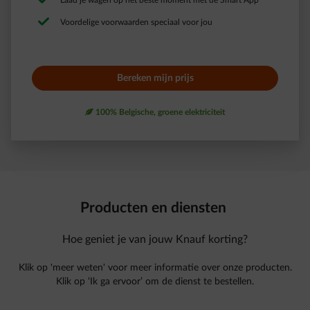
Laad je wagen op het beste moment met de Smart App​
Voordelige voorwaarden speciaal voor jou
Bereken mijn prijs
leaf
100% Belgische, groene elektriciteit
Producten en diensten
Hoe geniet je van jouw Knauf korting?
Klik op 'meer weten' voor meer informatie over onze producten.
Klik op ‘Ik ga ervoor’ om de dienst te bestellen.