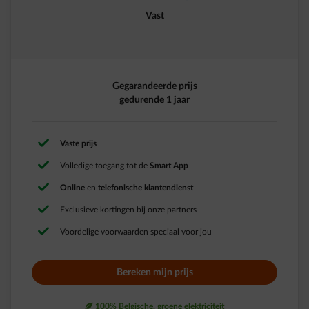
Vast
Gegarandeerde prijs
gedurende 1 jaar
Vaste prijs
Volledige toegang tot de
Smart App​
Online
en
telefonische klantendienst
Exclusieve kortingen bij onze partners
Voordelige voorwaarden speciaal voor jou
Bereken mijn prijs
leaf
100% Belgische, groene elektriciteit