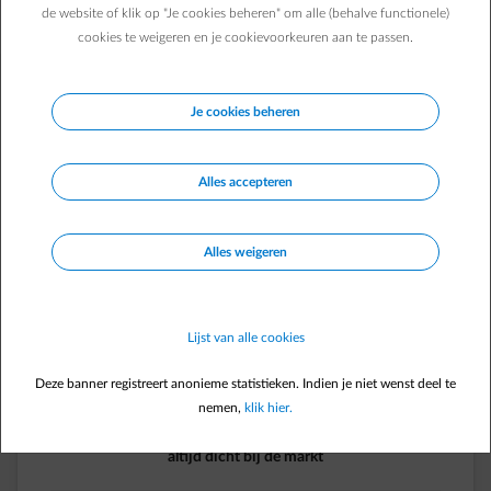
te krijgen tot je voordelen!
de website of klik op "Je cookies beheren" om alle (behalve functionele)
cookies te weigeren en je cookievoorkeuren aan te passen.
Energie
Je cookies beheren
Alles accepteren
Alles weigeren
Variabel
Lijst van alle cookies
Deze banner registreert anonieme statistieken. Indien je niet wenst deel te
nemen,
klik hier.
Variabele prijs,
altijd dicht bij de markt