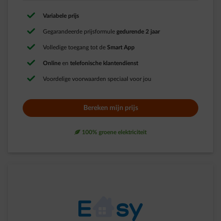
Variabele prijs
Gegarandeerde prijsformule
gedurende 2 jaar
Volledige toegang tot de
Smart App​
Online
en
telefonische klantendienst
Voordelige voorwaarden speciaal voor jou
Bereken mijn prijs
leaf
100% groene elektriciteit