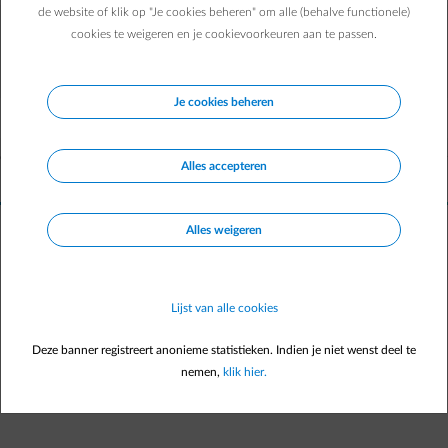
de website of klik op "Je cookies beheren" om alle (behalve functionele)
cookies te weigeren en je cookievoorkeuren aan te passen.
material-filter-list
Maak je keuze
Je cookies beheren
Schakel over
Schake
FR
NL
© Electrabel nv
Onze voorwaarden
Je privacy
Jobs
Leveranciers
Partner
Alles accepteren
Cookiebeleid
Alles weigeren
Lijst van alle cookies
Deze banner registreert anonieme statistieken. Indien je niet wenst deel te
nemen,
klik hier.