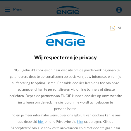
Ga naar de hoofdinhoud
normal-account-circle
Menu
FR
-
NL
Je digitale meter:
de tool om je verbruik onder
controle te houden
Wij respecteren je privacy
De digitale meter vervangt geleidelijk aan de analoge meter.
ENGIE gebruikt cookies op haar website om de goede werking ervan te
Hij meet automatisch en nauwkeurig hoeveel elektriciteit je
garanderen, deze te personaliseren op basis van jouw interesses en om je
verbruikt. Heb je zonnepanelen?
surfervaring te optimaliseren. Bepaalde cookies laten ons toe om onze
Dan maakt hij een duidelijk onderscheid tussen de elektriciteit die je
reclameberichten te personaliseren via online banners of directe
van het net afneemt en die die je op het net injecteert.
berichten. Bepaalde partners van ENGIE kunnen cookies op onze website
installeren om de reclame die jou online wordt aangeboden te
👉 Resultaat: een beter inzicht in je verbruik en een correctere
personaliseren.
facturatie.
Wil je meer weten over de digitale meter en zijn specifieke
Indien je meer informatie wenst over ons gebruik van cookies kan je ons
kenmerken?
Kies dan het tabblad dat overeenkomt met jouw regio
.
cookiebeleid
hier
en ons Privacybeleid
hier
raadplegen. Klik op
“Accepteren” om alle cookies te aanvaarden en direct door te gaan naar