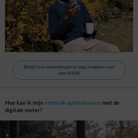
ENGIE begeleidt je
Bij ENGIE krijg je begeleiding vóór, tijdens en na de komst
van je digitale meter
. We helpen je om je verbruik op te
volgen, je facturen te begrijpen en je voorschotten aan te
passen. Zo houd je altijd controle over je energiebudget.
Bekijk onze aanbiedingen en stap zorgeloos over
naar ENGIE
Hoe kan ik mijn
verbruik optimaliseren
met de
digitale meter?