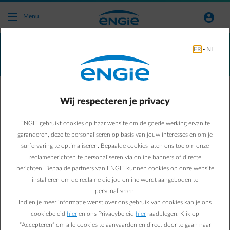
Ga naar de hoofdinhoud
normal-account-circle
Menu
🚀
Word nu klant en ontvang tot 3 maanden gratis gas en
FR
-
NL
elektriciteit*
🚀
Wij respecteren je privacy
De digitale elektriciteitsmeter komt naar
ENGIE gebruikt cookies op haar website om de goede werking ervan te
Wallonië: goed nieuws om mijn energie
garanderen, deze te personaliseren op basis van jouw interesses en om je
beter onder controle te houden
surfervaring te optimaliseren. Bepaalde cookies laten ons toe om onze
reclameberichten te personaliseren via online banners of directe
In Wallonië zal tegen eind 2029 de digitale meter geleidelijk de oude
berichten. Bepaalde partners van ENGIE kunnen cookies op onze website
elektriciteitsmeters vervangen. Deze verandering kan vragen
installeren om de reclame die jou online wordt aangeboden te
oproepen, maar zorgt vooral voor meer duidelijkheid, meer precisie
personaliseren.
en meer controle over jouw verbruik.
Indien je meer informatie wenst over ons gebruik van cookies kan je ons
cookiebeleid
hier
en ons Privacybeleid
hier
raadplegen. Klik op
👉 Belangrijk:
deze wijziging geldt alleen voor elektriciteit
. De
“Accepteren” om alle cookies te aanvaarden en direct door te gaan naar
digitale gasmeter is momenteel nog niet van toepassing in Wallonië.