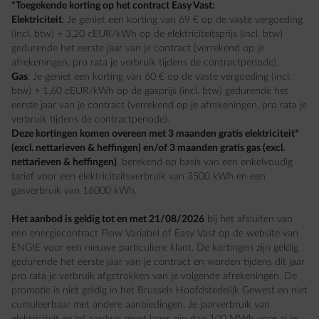
*Toegekende korting op het contract Easy Vast:
Elektriciteit
: Je geniet een korting van 69 € op de vaste vergoeding
(incl. btw) + 3,20 cEUR/kWh op de elektriciteitsprijs (incl. btw)
gedurende het eerste jaar van je contract (verrekend op je
afrekeningen, pro rata je verbruik tijdens de contractperiode).
Gas
: Je geniet een korting van 60 € op de vaste vergoeding (incl.
btw) + 1,60 cEUR/kWh op de gasprijs (incl. btw) gedurende het
eerste jaar van je contract (verrekend op je afrekeningen, pro rata je
verbruik tijdens de contractperiode).
Deze kortingen komen overeen met 3 maanden gratis elektriciteit*
(excl. nettarieven & heffingen) en/of 3 maanden gratis gas (excl.
nettarieven & heffingen)
, berekend op basis van een enkelvoudig
tarief voor een elektriciteitsverbruik van 3500 kWh en een
gasverbruik van 16000 kWh.
Het aanbod is geldig tot en met 21/08/2026
bij het afsluiten van
een energiecontract Flow Variabel of Easy Vast op de website van
ENGIE voor een nieuwe particuliere klant. De kortingen zijn geldig
gedurende het eerste jaar van je contract en worden tijdens dit jaar
pro rata je verbruik afgetrokken van je volgende afrekeningen. De
promotie is niet geldig in het Brussels Hoofdstedelijk Gewest en niet
cumuleerbaar met andere aanbiedingen. Je jaarverbruik van