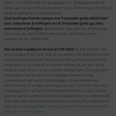
btw) + 1,60 cEUR/kWh op de gasprijs (incl. btw) gedurende het
eerste jaar van je contract (verrekend op je afrekeningen, pro rata je
verbruik tijdens de contractperiode).
Deze kortingen komen overeen met 3 maanden gratis elektriciteit*
(excl. nettarieven & heffingen) en/of 3 maanden gratis gas (excl.
nettarieven & heffingen)
, berekend op basis van een enkelvoudig
tarief voor een elektriciteitsverbruik van 3500 kWh en een
gasverbruik van 16000 kWh.
Het aanbod is geldig tot en met 21/08/2026
bij het afsluiten van
een energiecontract Easy Vast op de website van ENGIE voor een
nieuwe particuliere klant. De kortingen zijn geldig gedurende het
eerste jaar van je contract en worden tijdens dit jaar pro rata je
verbruik afgetrokken van je volgende afrekeningen. De promotie is
niet geldig in het Brussels Hoofdstedelijk Gewest en niet
cumuleerbaar met andere aanbiedingen. Je jaarverbruik van
elektriciteit en/of aardgas moet lager zijn dan 100 MWh voor al je
toegangspunten op het distributienet, berekend op basis van het
geschat jaarlijks verbruik (EAV) zoals bepaald door de netbeheerder.
Meer info over de prijsformules van het contract Flow Variabel of
Easy Vast vind je op:
https://www.engie.be/nl/energie/elektriciteit-
gas/prijzen-voorwaarden
.