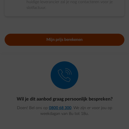
huidige leverancier zal je nog contacteren voor je
slotfactuur.
Mijn prijs berekenen
element-call
Wil je dit aanbod graag persoonlijk bespreken?
Doen! Bel ons op
0800 68 300
. We zijn er voor jou op
weekdagan van 8u tot 18u.