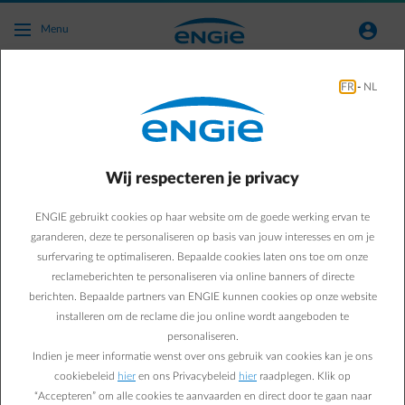
Ga naar de hoofdinhoud
normal-account-circle
Menu
FR
-
NL
Kies voor zekerheid met een vast contract
van ENGIE
+ 3 maanden gratis* energie
Wij respecteren je privacy
Kies je contract, wij regelen de rest.
BEGIN MET HET TYPEN VAN EEN POSTCODE OF STAD. GEBRUIK P
ENGIE gebruikt cookies op haar website om de goede werking ervan te
garanderen, deze te personaliseren op basis van jouw interesses en om je
surfervaring te optimaliseren. Bepaalde cookies laten ons toe om onze
Bereken mijn vaste prijs
reclameberichten te personaliseren via online banners of directe
berichten. Bepaalde partners van ENGIE kunnen cookies op onze website
installeren om de reclame die jou online wordt aangeboden te
Of bel
0800 68 300
- ma-vr tot 18u.
personaliseren.
Indien je meer informatie wenst over ons gebruik van cookies kan je ons
cookiebeleid
hier
en ons Privacybeleid
hier
raadplegen. Klik op
“Accepteren” om alle cookies te aanvaarden en direct door te gaan naar