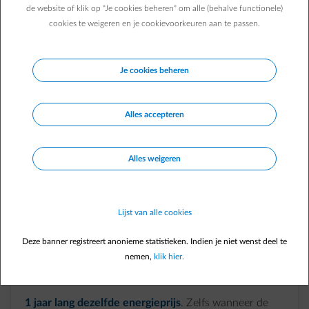
Waarom nu kiezen voor een vaste
de website of klik op "Je cookies beheren" om alle (behalve functionele)
energieprijs bij ENGIE?
cookies te weigeren en je cookievoorkeuren aan te passen.
Ga gerust de zomer in en wees zeker over je energieprijs, wat
er ook in het nieuws komt.
Je cookies beheren
Alles accepteren
element-discount-tag
Alles weigeren
3 maanden gratis* elektriciteit en gas
. Word ENGIE
klant en profiteer van onze welkomstkorting.
Lijst van alle cookies
Deze banner registreert anonieme statistieken. Indien je niet wenst deel te
element-lock-closed
nemen,
klik hier.
1 jaar lang dezelfde energieprijs
. Zelfs wanneer de