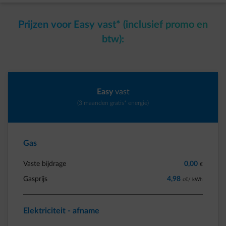
Prijzen voor Easy vast* (inclusief promo en
btw):
Easy
vast
(3 maanden gratis* energie)
Gas
Vaste bijdrage
0,00
€
Gasprijs
4,98
c€/ kWh
Elektriciteit - afname