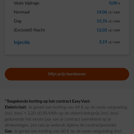
Vaste bijdrage
0,00
€
Normaal
14,06
c€/ kWh
Dag
15,76
c€/ kWh
(Exclusief) Nacht
12,02
c€/ kWh
Injectie
3,19
c€/ kWh
Mijn prijs berekenen
*Toegekende korting op het contract Easy Vast:
Elektriciteit
: Je geniet een korting van 69 € op de vaste vergoeding
(incl. btw) + 3,20 cEUR/kWh op de elektriciteitsprijs (incl. btw)
gedurende het eerste jaar van je contract (verrekend op je
afrekeningen, pro rata je verbruik tijdens de contractperiode).
Gas
: Je geniet een korting van 60 € op de vaste vergoeding (incl.