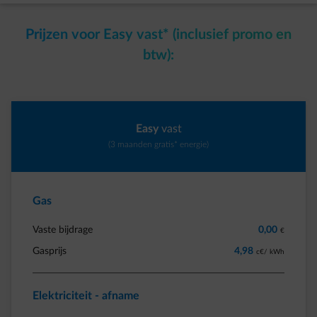
Prijzen voor Easy vast* (inclusief promo en
btw):
Easy
vast
(3 maanden gratis* energie)
Gas
Vaste bijdrage
0,00
€
Gasprijs
4,98
c€/ kWh
Elektriciteit - afname