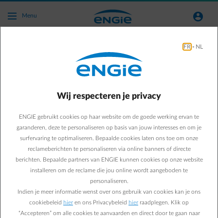
Ga naar de hoofdinhoud
normal-account-circle
Menu
FR
-
NL
Kies voor zekerheid met een vast contract
van ENGIE
+ 3 maanden gratis* energie
Wij respecteren je privacy
Kies je contract, wij regelen de rest.
BEGIN MET HET TYPEN VAN EEN POSTCODE OF STAD. GEBRUIK P
ENGIE gebruikt cookies op haar website om de goede werking ervan te
garanderen, deze te personaliseren op basis van jouw interesses en om je
surfervaring te optimaliseren. Bepaalde cookies laten ons toe om onze
Bereken mijn vaste prijs
reclameberichten te personaliseren via online banners of directe
berichten. Bepaalde partners van ENGIE kunnen cookies op onze website
installeren om de reclame die jou online wordt aangeboden te
Of bel
0800 68 300
- ma-vr tot 18u.
personaliseren.
Indien je meer informatie wenst over ons gebruik van cookies kan je ons
cookiebeleid
hier
en ons Privacybeleid
hier
raadplegen. Klik op
“Accepteren” om alle cookies te aanvaarden en direct door te gaan naar