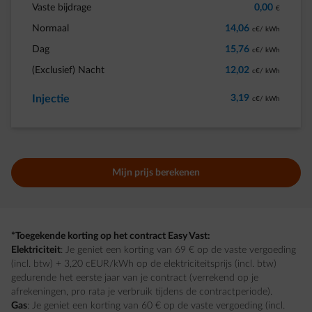
Vaste bijdrage
0,00
€
Normaal
14,06
c€/ kWh
Dag
15,76
c€/ kWh
(Exclusief) Nacht
12,02
c€/ kWh
Injectie
3,19
c€/ kWh
Mijn prijs berekenen
*Toegekende korting op het contract Easy Vast:
Elektriciteit
: Je geniet een korting van 69 € op de vaste vergoeding
(incl. btw) + 3,20 cEUR/kWh op de elektriciteitsprijs (incl. btw)
gedurende het eerste jaar van je contract (verrekend op je
afrekeningen, pro rata je verbruik tijdens de contractperiode).
Gas
: Je geniet een korting van 60 € op de vaste vergoeding (incl.