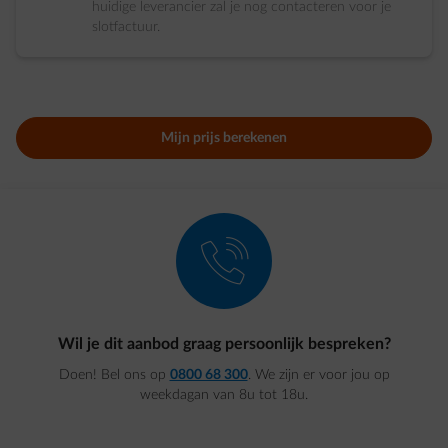
huidige leverancier zal je nog contacteren voor je
slotfactuur.
Mijn prijs berekenen
element-call
Wil je dit aanbod graag persoonlijk bespreken?
Doen! Bel ons op
0800 68 300
. We zijn er voor jou op
weekdagan van 8u tot 18u.