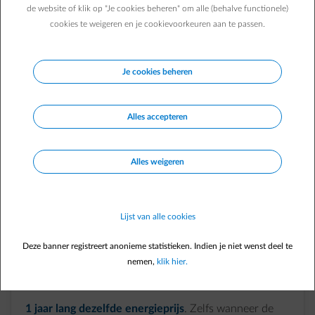
Waarom nu kiezen voor een vaste
de website of klik op "Je cookies beheren" om alle (behalve functionele)
energieprijs bij ENGIE?
cookies te weigeren en je cookievoorkeuren aan te passen.
Ga gerust de zomer in en wees zeker over je energieprijs, wat
er ook in het nieuws komt.
Je cookies beheren
Alles accepteren
element-discount-tag
Alles weigeren
3 maanden gratis* elektriciteit en gas
. Word ENGIE
klant en profiteer van onze welkomstkorting.
Lijst van alle cookies
Deze banner registreert anonieme statistieken. Indien je niet wenst deel te
element-lock-closed
nemen,
klik hier.
1 jaar lang dezelfde energieprijs
. Zelfs wanneer de