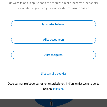
de website of klik op "Je cookies beheren" om alle (behalve functionele)
Participez au quiz énergie d'ENGIE ! Répondez à quelques
cookies te weigeren en je cookievoorkeuren aan te passen.
questions et découvrez instantanément vos résultats. Vous
recevrez aussi d'autres conseils pratiques adaptés à votre
situation personnelle.
Je cookies beheren
Faites le test
Alles accepteren
Alles weigeren
Lijst van alle cookies
Deze banner registreert anonieme statistieken. Indien je niet wenst deel te
nemen,
klik hier.