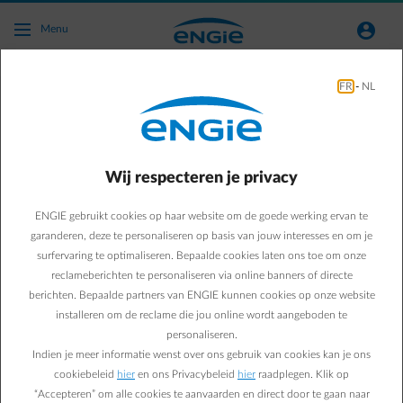
Ga naar de hoofdinhoud
normal-account-circle
Menu
FR
-
NL
Wij respecteren je privacy
ENGIE gebruikt cookies op haar website om de goede werking ervan te
garanderen, deze te personaliseren op basis van jouw interesses en om je
surfervaring te optimaliseren. Bepaalde cookies laten ons toe om onze
reclameberichten te personaliseren via online banners of directe
berichten. Bepaalde partners van ENGIE kunnen cookies op onze website
installeren om de reclame die jou online wordt aangeboden te
Quiz énergie : que savez-vous sur les économies
personaliseren.
d'énergie ?
Indien je meer informatie wenst over ons gebruik van cookies kan je ons
cookiebeleid
hier
en ons Privacybeleid
hier
raadplegen. Klik op
Vous suivez votre consommation d'énergie et vous avez déjà
“Accepteren” om alle cookies te aanvaarden en direct door te gaan naar
adopté de nouvelles habitudes pour moins consommer ?