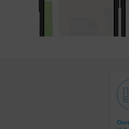
outl
Ouvr