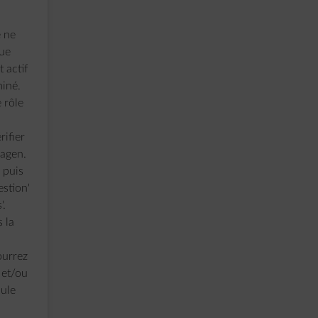
e ne
que
t actif
miné.
 rôle
rifier
wagen.
 puis
estion'
'.
 la
ourrez
s et/ou
cule