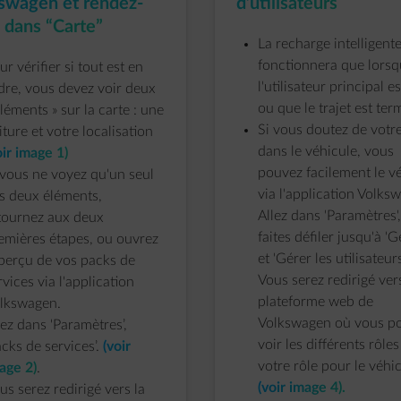
swagen et rendez-
d’utilisateurs
 dans “Carte”
La recharge intelligent
fonctionnera que lors
ur vérifier si tout est en
l'utilisateur principal es
dre, vous devez voir deux
ou que le trajet est ter
éléments » sur la carte : une
Si vous doutez de votre
iture et votre localisation
dans le véhicule, vous
oir image 1)
pouvez facilement le vé
 vous ne voyez qu'un seul
via l'application Volks
s deux éléments,
Allez dans 'Paramètres',
tournez aux deux
faites défiler jusqu'à 'G
emières étapes, ou ouvrez
et 'Gérer les utilisateurs
aperçu de vos packs de
Vous serez redirigé vers
rvices via l'application
plateforme web de
lkswagen.
Volkswagen où vous p
lez dans 'Paramètres’,
voir les différents rôle
acks de services’.
(voir
votre rôle pour le véhi
age 2)
.
(voir image 4).
us serez redirigé vers la