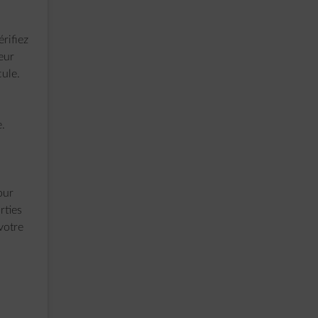
érifiez
eur
cule.
e.
our
rties
votre