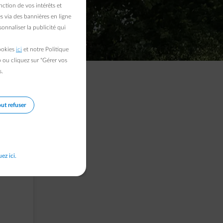
ction de vos intérêts et
s via des bannières en ligne
onnaliser la publicité qui
cookies
ici
et notre Politique
b ou cliquez sur "Gérer vos
s.
rd, dans votre
ut refuser
uez ici.