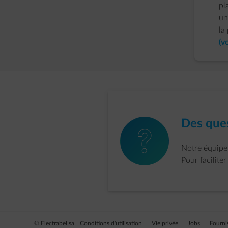
pl
un
la
(v
Des ques
element-question
Notre équipe 
Pour facilite
© Electrabel sa
Conditions d'utilisation
Vie privée
Jobs
Fourni