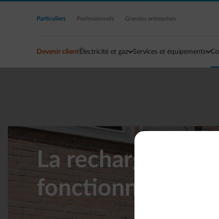
Accéder au contenu principal
Particuliers
Professionnels
Grandes entreprises
Devenir client
Électricité et gaz
Services et équipements
Co
La recharge intel
fonctionne pas ? 