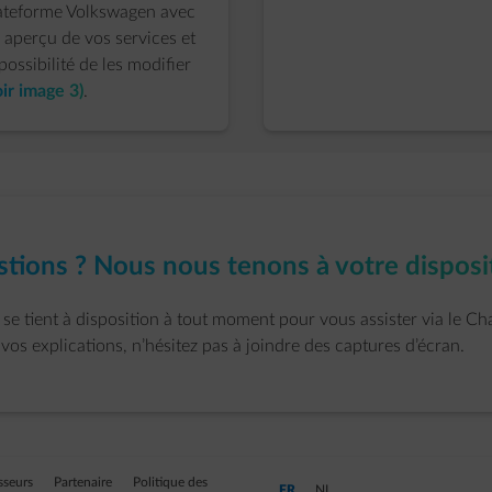
ateforme Volkswagen avec
 aperçu de vos services et
 possibilité de les modifier
oir image 3)
.
tions ? Nous nous tenons à votre disposit
se tient à disposition à tout moment pour vous assister via le Ch
r vos explications, n’hésitez pas à joindre des captures d’écran.
sseurs
Partenaire
Politique des
Passer en Français (Langue actuelle)
Passer en Néerlandais
FR
NL