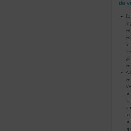
de v
Di
lo
ve
vo
mi
ne
ga
ve
Al
vé
VW
ac
so
po
à 
ac
ap