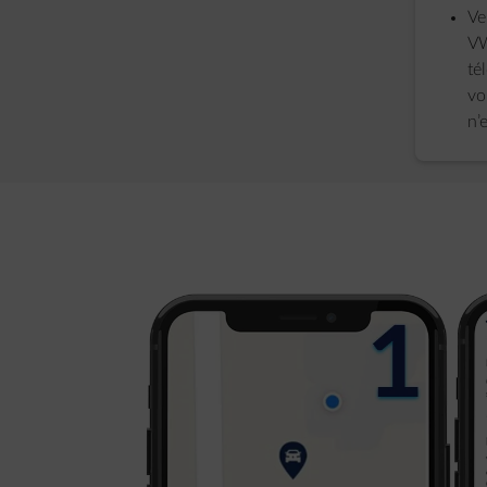
Ve
VW
té
vo
n’