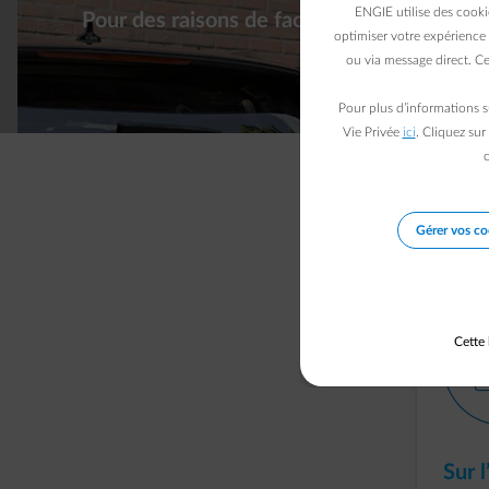
ENGIE utilise des cooki
Pour des raisons de facilité, allez dans vo
optimiser votre expérience 
ou via message direct. Ce
Pour plus d’informations s
Vie Privée
ici
. Cliquez sur
c
Suivez les ét
Gérer vos co
outline
Cette 
Sur 