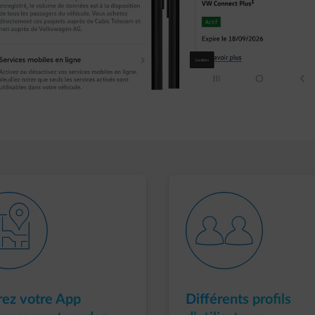
ine-map
outline-users-2
ez votre App
Différents profils