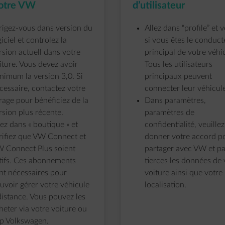
otre VW
d’utilisateur
rigez-vous dans version du
Allez dans “profile” et v
giciel et controlez la
si vous êtes le conduct
rsion actuell dans votre
principal de votre véhi
iture. Vous devez avoir
Tous les utilisateurs
nimum la version 3,0. Si
principaux peuvent
cessaire, contactez votre
connecter leur véhicul
rage pour bénéficiez de la
Dans paramètres,
rsion plus récente.
paramètres de
lez dans « boutique » et
confidentialité, veuillez
rifiez que VW Connect et
donner votre accord p
 Connect Plus soient
partager avec VW et pa
tifs. Ces abonnements
tierces les données de 
nt nécessaires pour
voiture ainsi que votre
uvoir gérer votre véhicule
localisation.
distance. Vous pouvez les
heter via votre voiture ou
p Volkswagen.