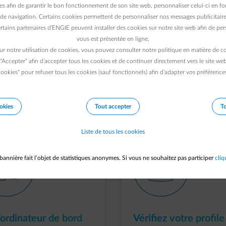
es afin de garantir le bon fonctionnement de son site web, personnaliser celui-ci en fon
tre VW et suivez les actions suivantes
de navigation. Certains cookies permettent de personnaliser nos messages publicitaire
rtains partenaires d’ENGIE peuvent installer des cookies sur notre site web afin de pers
vous est présentée en ligne.
ur notre utilisation de cookies, vous pouvez consulter notre politique en matière de 
 "Accepter" afin d’accepter tous les cookies et de continuer directement vers le site we
ookies" pour refuser tous les cookies (sauf fonctionnels) afin d’adapter vos préférence
apes suivantes sur votre ordinateur de bo
VW
okies
Tout accepter
To
Liste de tous les cookies
-car-battery
outline-users-1
bannière fait l’objet de statistiques anonymes. Si vous ne souhaitez pas participer
cliq
l’ordinateur de bord
Vérifiez votre profile