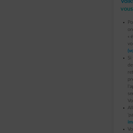
Volk
vous
Po
or
« 
vo
(v
Si
de
re
pr
l'
se
Vo
Al
‘p
im
Vo