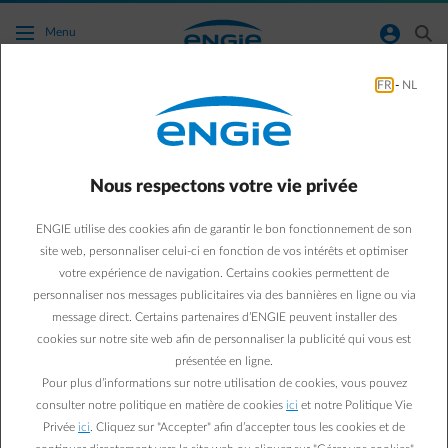
Accéder au contenu principal
normal-account-circle
search
Menu
FR
-
NL
Mieux comprendre votre acompte
Nous vous aidons à mieux comprendre votre
acompte à l'aide de quelques questions clés.
Nous respectons votre vie privée
ENGIE utilise des cookies afin de garantir le bon fonctionnement de son
site web, personnaliser celui-ci en fonction de vos intérêts et optimiser
votre expérience de navigation. Certains cookies permettent de
Basculer la réponse
arrow-right
Pourquoi dois-je payer un acompte ?
personnaliser nos messages publicitaires via des bannières en ligne ou via
message direct. Certains partenaires d’ENGIE peuvent installer des
cookies sur notre site web afin de personnaliser la publicité qui vous est
Basculer la réponse
arrow-right
Comment est calculé mon acompte ?
présentée en ligne.
Pour plus d’informations sur notre utilisation de cookies, vous pouvez
consulter notre politique en matière de cookies
ici
et notre Politique Vie
Privée
ici
. Cliquez sur "Accepter" afin d’accepter tous les cookies et de
arrow-right
Pourquoi ne puis-je pas recalculer mon