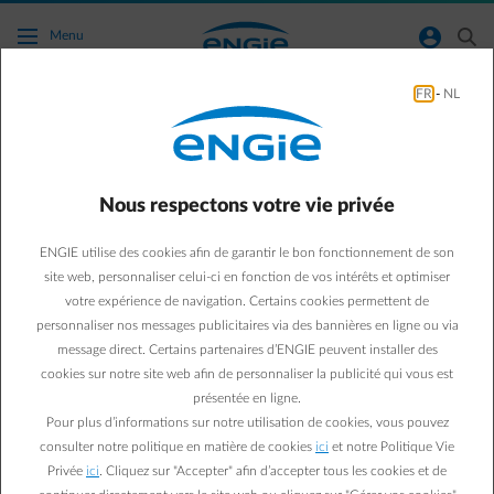
Accéder au contenu principal
normal-account-circle
search
Menu
FR
-
NL
Clients protégés à Bruxelles
Si votre point de fourniture est situé en Région de Bruxelles-
Capitale et que vous êtes en situation d’endettement vis-à-
Nous respectons votre vie privée
vis de votre fournisseur d’énergie, le statut de client protégé
vous
prémunit d’une coupure d’électricité et/ou de gaz
ENGIE utilise des cookies afin de garantir le bon fonctionnement de son
naturel
. Il permet également de bénéficier d’un
tarif de
site web, personnaliser celui-ci en fonction de vos intérêts et optimiser
fourniture social plus bas
que le tarif de votre fournisseur.
votre expérience de navigation. Certains cookies permettent de
personnaliser nos messages publicitaires via des bannières en ligne ou via
Pourquoi demander à être reconnu comme client protégé ?
Votre
message direct. Certains partenaires d’ENGIE peuvent installer des
(ou vos) contrat(s) d’énergie avec votre fournisseur sera suspendu
cookies sur notre site web afin de personnaliser la publicité qui vous est
le temps que vous puissiez apurer les sommes restant dues et vous
présentée en ligne.
serez fourni en énergie par SIBELGA à un tarif social. Pendant cette
Pour plus d’informations sur notre utilisation de cookies, vous pouvez
période, votre fournisseur ne peut pas demander au Juge de paix la
consulter notre politique en matière de cookies
ici
et notre Politique Vie
résiliation de votre (ou de vos) contrat(s) et donc, la coupure de
Privée
ici
. Cliquez sur "Accepter" afin d’accepter tous les cookies et de
votre ou de vos compteur(s).