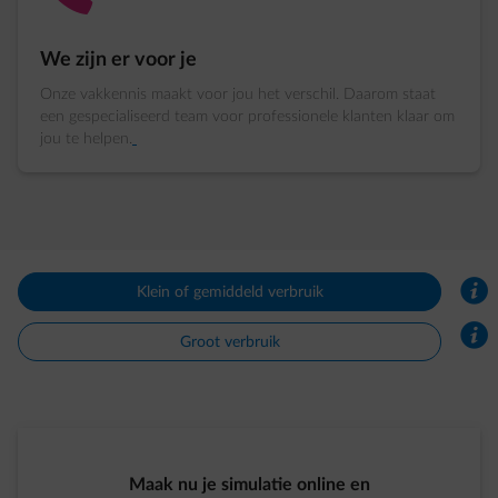
We zijn er voor je
Onze vakkennis maakt voor jou het verschil. Daarom staat
een gespecialiseerd team voor professionele klanten klaar om
jou te helpen.
info
Klein of gemiddeld verbruik
info
Groot verbruik
Maak nu je simulatie online en