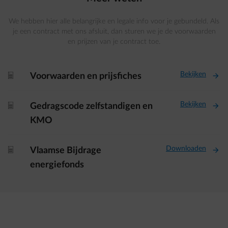
We hebben hier alle belangrijke en legale info voor je gebundeld. Als
je een contract met ons afsluit, dan sturen we je de voorwaarden
en prijzen van je contract toe.
Bekijken
document-fwd
Voorwaarden en prijsfiches
Bekijken
document-fwd
Gedragscode zelfstandigen en
KMO
Downloaden
document-fwd
Vlaamse Bijdrage
energiefonds