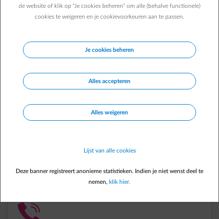
de website of klik op "Je cookies beheren" om alle (behalve functionele)
cookies te weigeren en je cookievoorkeuren aan te passen.
Energie aangepast aan je zaak
Als professionele klant bij ENGIE heb je de keuze uit een ruim
Je cookies beheren
aanbod van energiepakketen en tarieven. Zo krijg jij steeds de
energie die het beste past bij jouw zaak.
Alles accepteren
impulse-move
Alles weigeren
Vlot verhuizen
Lijst van alle cookies
Alles loopt gesmeerd bij je verhuis, ook als nieuwe klant.
Verhuis nu regelen
Deze banner registreert anonieme statistieken. Indien je niet wenst deel te
nemen,
klik hier.
impulse-call