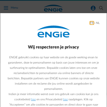
Ga naar de hoofdinhoud
normal-account-circle
search
Menu
Word klant bij ENGIE
FR
-
NL
en geniet van tal van voordelen
Offerte aanvragen
Wij respecteren je privacy
ENGIE gebruikt cookies op haar website om de goede werking ervan te
garanderen, deze te personaliseren op basis van jouw interesses en om je
surfervaring te optimaliseren. Bepaalde cookies laten ons toe om onze
Klant worden verloopt zorgeloos
reclameberichten te personaliseren via online banners of directe
berichten. Bepaalde partners van ENGIE kunnen cookies op onze website
We maken het makkelijk
installeren om de reclame die jou online wordt aangeboden te
personaliseren.
Indien je meer informatie wenst over ons gebruik van cookies kan je ons
cookiebeleid
hier
en ons Privacybeleid
hier
raadplegen. Klik op
impulse-arrange
“Accepteren” om alle cookies te aanvaarden en direct door te gaan naar