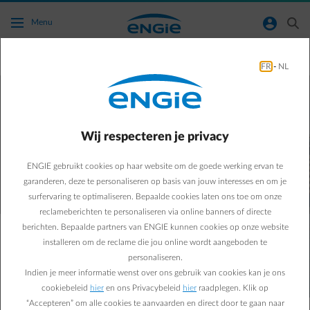
Ga naar de hoofdinhoud
normal-account-circle
search
Menu
Advies zonnepanelen
FR
-
NL
Bespaar op energie met zonnepanelen
Wij respecteren je privacy
ENGIE gebruikt cookies op haar website om de goede werking ervan te
garanderen, deze te personaliseren op basis van jouw interesses en om je
surfervaring te optimaliseren. Bepaalde cookies laten ons toe om onze
reclameberichten te personaliseren via online banners of directe
berichten. Bepaalde partners van ENGIE kunnen cookies op onze website
In welke fase zit jouw project?
installeren om de reclame die jou online wordt aangeboden te
personaliseren.
Indien je meer informatie wenst over ons gebruik van cookies kan je ons
material-filter-list
Maak je keuze
cookiebeleid
hier
en ons Privacybeleid
hier
raadplegen. Klik op
“Accepteren” om alle cookies te aanvaarden en direct door te gaan naar