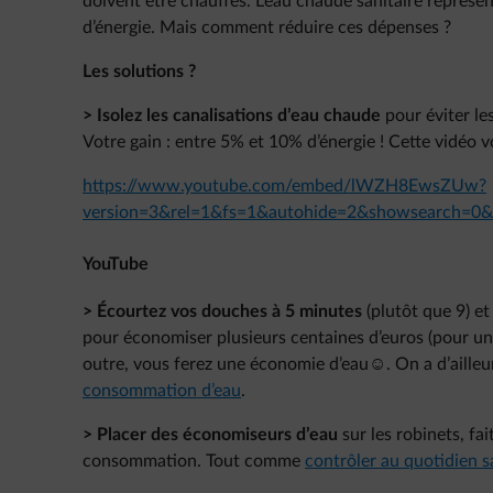
doivent être chauffés. L’eau chaude sanitaire représe
d’énergie. Mais comment réduire ces dépenses ?
Les solutions ?
> Isolez les canalisations d’eau chaude
pour éviter les
Votre gain : entre 5% et 10% d’énergie ! Cette vidéo 
https://www.youtube.com/embed/lWZH8EwsZUw?
version=3&rel=1&fs=1&autohide=2&showsearch=0&
YouTube
>
Écourtez vos douches à 5 minutes
(plutôt que 9) et
pour économiser plusieurs centaines d’euros (pour une
outre, vous ferez une économie d’eau☺. On a d’ailleur
consommation d’eau
.
> Placer des économiseurs d’eau
sur les robinets, fa
consommation. Tout comme
contrôler au quotidien 