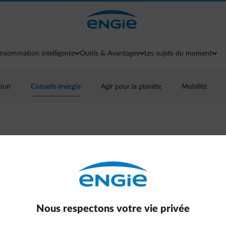
nsommation intelligente
Outils & Avantages
Les sujets du moment
tion
Conseils énergie
Agir pour la planète
Mobilité
es de la maison et
ion
Nous respectons votre vie privée