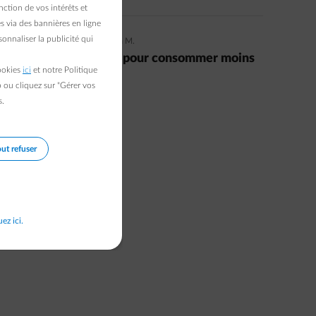
ction de vos intérêts et
s via des bannières en ligne
onnaliser la publicité qui
06/09/2021
|
5 min.
|
Laetitia M.
6 astuces inattendues pour consommer moins
cookies
ici
et notre Politique
d’électricité
b ou cliquez sur "Gérer vos
s.
Read more
ut refuser
uez ici.