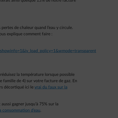
nterait ainsi quelque 15% de notre facture
 pertes de chaleur quand l’eau y circule.
vous explique comment faire :
showinfo=1&iv_load_policy=1&wmode=transparent
 réduisez la température lorsque possible
 famille de 4) sur votre facture de gaz. En
s décortiqué ici le
vrai du faux sur la
it aussi gagner jusqu’à 75% sur la
sa consommation d’eau
.