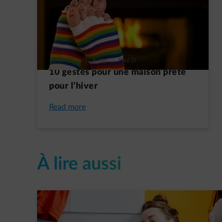
26/09/2022
|
6 min.
|
Paul D.
10 gestes pour une maison prête
pour l’hiver
Read more
À lire aussi