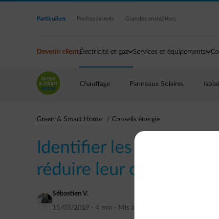
Accéder au contenu principal
Particuliers
Professionnels
Grandes entreprises
Devenir client
Électricité et gaz
Services et équipements
Co
Chauffage
Panneaux Solaires
Isola
Green & Smart Home
Conseils énergie
Identifier les énergivor
réduire leur consommat
Sébastien V.
15/03/2019
·
4 min
·
Mis à jour
septembre 2022