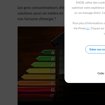
ENGIE utilise des cooki
Les gros consommateurs d’énergie dans la maison sont
optimiser votre expérience 
solutions peut-on mettre en place pour diminuer leu
ou via message direct. Ce
nos factures d’énergie ?
Pour plus d’informations s
Vie Privée
ici
. Cliquez sur
c
Gérer vos co
Cette 