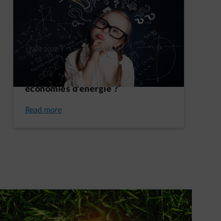
19/08/2022
|
1 min.
|
Isabelle V.
Un quizz énergie (suite) pour
devenir incollable sur les
économies d’énergie ?
Read more