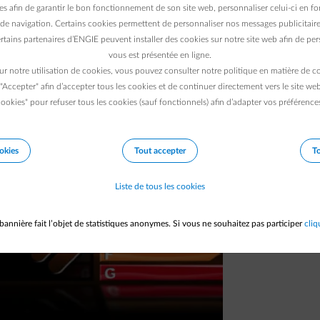
es afin de garantir le bon fonctionnement de son site web, personnaliser celui-ci en fon
 nombreux. Qui sont-ils et quelles
de navigation. Certains cookies permettent de personnaliser nos messages publicitaire
r consommation et, par la même occasion,
rtains partenaires d’ENGIE peuvent installer des cookies sur notre site web afin de pers
vous est présentée en ligne.
ur notre utilisation de cookies, vous pouvez consulter notre politique en matière de 
 "Accepter" afin d’accepter tous les cookies et de continuer directement vers le site we
ookies" pour refuser tous les cookies (sauf fonctionnels) afin d’adapter vos préférence
okies
Tout accepter
To
Liste de tous les cookies
bannière fait l’objet de statistiques anonymes. Si vous ne souhaitez pas participer
cliq