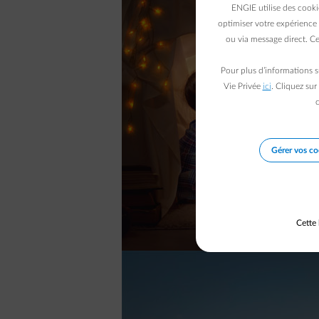
ENGIE utilise des cooki
optimiser votre expérience 
ou via message direct. Ce
Pour plus d’informations s
Vie Privée
ici
. Cliquez sur
c
Gérer vos co
Cette 