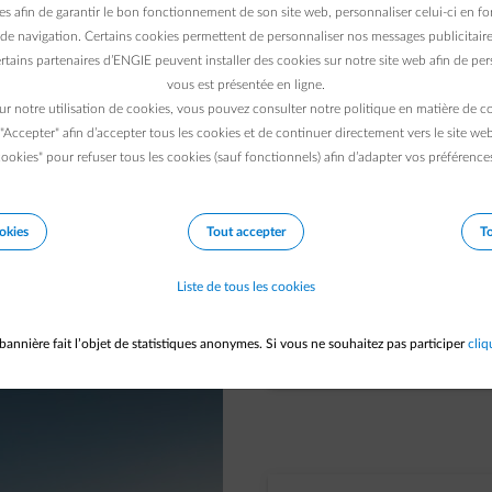
es afin de garantir le bon fonctionnement de son site web, personnaliser celui-ci en fon
Normaal ta
de navigation. Certains cookies permettent de personnaliser nos messages publicitaire
rtains partenaires d’ENGIE peuvent installer des cookies sur notre site web afin de pers
piek- en da
vous est présentée en ligne.
ur notre utilisation de cookies, vous pouvez consulter notre politique en matière de 
Een enkelvoudige 
 "Accepter" afin d’accepter tous les cookies et de continuer directement vers le site we
elektriciteitsverbr
ookies" pour refuser tous les cookies (sauf fonctionnels) afin d’adapter vos préférence
tweevoudige meter 
dal- en piekuren ap
okies
Tout accepter
To
tarief lager. Om t
voordelig is, is h
Liste de tous les cookies
van de dag of week
verbruikt.
bannière fait l’objet de statistiques anonymes. Si vous ne souhaitez pas participer
cliq