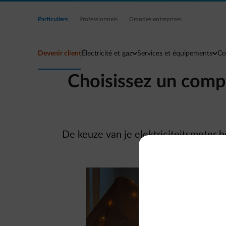
Accéder au contenu principal
Particuliers
Professionnels
Grandes entreprises
Devenir client
Électricité et gaz
Services et équipements
Co
Choisissez un compte
De keuze van je elektriciteitsmeter 