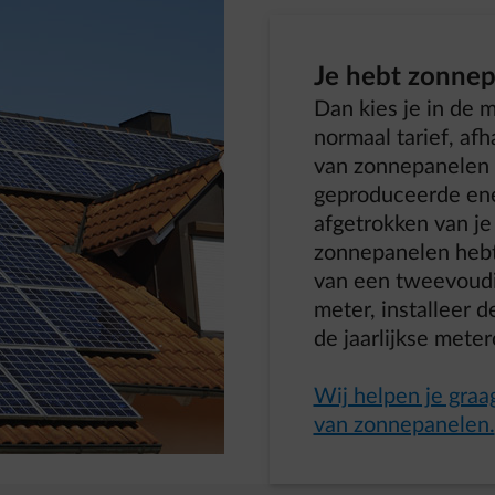
Je hebt zonne
Dan kies je in de 
normaal tarief, af
van zonnepanelen 
geproduceerde en
afgetrokken van je 
zonnepanelen hebt
van een tweevoudi
meter, installeer 
de jaarlijkse mete
Wij helpen je graag
van zonnepanelen.