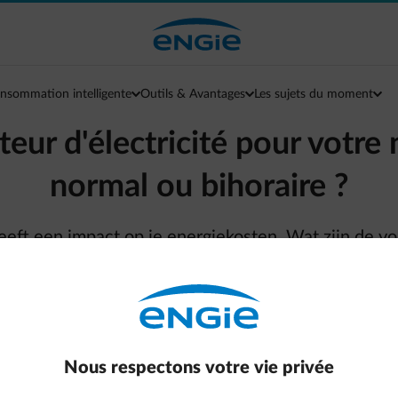
nsommation intelligente
Outils & Avantages
Les sujets du moment
ur d'électricité pour votre 
normal ou bihoraire ?
heeft een impact op je energiekosten. Wat zijn de v
Alle artikels in dossier 'Bouwen'
Nous respectons votre vie privée