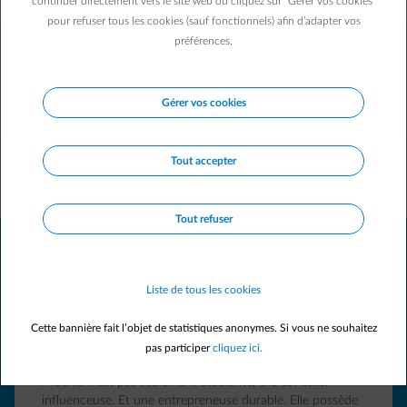
continuer directement vers le site web ou cliquez sur "Gérer vos cookies"
pour refuser tous les cookies (sauf fonctionnels) afin d’adapter vos
préférences.
Eux, ils y croient.
Découvrez leur histoire !
Gérer vos cookies
Affichage diapositive 2 sur 7
Tout accepter
Tout refuser
Jan
Mertens
Liste de tous les cookies
Cette bannière fait l’objet de statistiques anonymes. Si vous ne souhaitez
"Les solutions durables sont là. Utilisons-les
pas participer
cliquez ici.
massivement !"
Jan est Directeur scientifique chez ENGIE. Il est