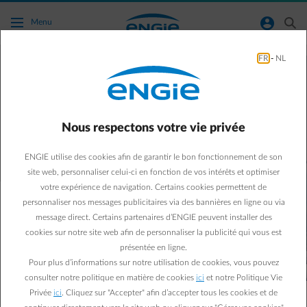
Accéder au contenu principal
normal-account-circle
search
Menu
FR
-
NL
Vous aussi, faites le pas
vers moins de carbone
Nous respectons votre vie privée
ENGIE utilise des cookies afin de garantir le bon fonctionnement de son
site web, personnaliser celui-ci en fonction de vos intérêts et optimiser
votre expérience de navigation. Certains cookies permettent de
personnaliser nos messages publicitaires via des bannières en ligne ou via
message direct. Certains partenaires d’ENGIE peuvent installer des
Pour l’avenir de notre planète, nous devons nous
cookies sur notre site web afin de personnaliser la publicité qui vous est
engager collectivement à faire baisser nos
présentée en ligne.
émissions de CO2. Vous pensez que vos efforts
Pour plus d’informations sur notre utilisation de cookies, vous pouvez
ont peu ou pas d’impact ? Détrompez-vous : tous
consulter notre politique en matière de cookies
ici
et notre Politique Vie
ensemble, nous pouvons faire la différence !
Privée
ici
. Cliquez sur "Accepter" afin d’accepter tous les cookies et de