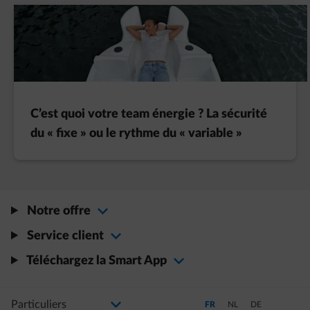
C’est quoi votre team énergie ? La sécurité
du « fixe » ou le rythme du « variable »
Notre offre
Service client
Téléchargez la Smart App
Sélectionnez votre profil
La modification de la sélection permettra d'accéder à une nouvelle page
Passer en Français (Langue a
Passer en Néerlandais
Passer en Allem
FR
NL
DE