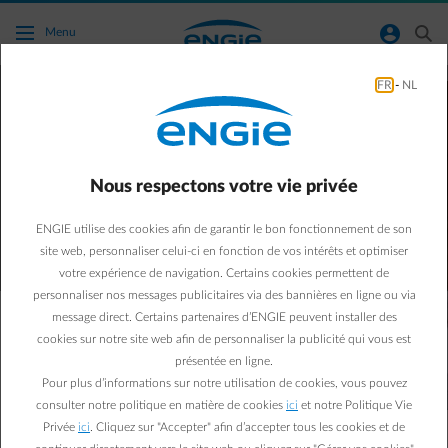
Accéder au contenu principal
normal-account-circle
search
Menu
FR
-
NL
À partir de Janvier 2026, il y a
des nouveautés
pour les clients Wallons.
Nous respectons votre vie privée
Pour quelles raisons, avec quel impact sur votre
facture ? Tour d'horizon..
ENGIE utilise des cookies afin de garantir le bon fonctionnement de son
site web, personnaliser celui-ci en fonction de vos intérêts et optimiser
votre expérience de navigation. Certains cookies permettent de
personnaliser nos messages publicitaires via des bannières en ligne ou via
message direct. Certains partenaires d’ENGIE peuvent installer des
Retrouvez les informations selon votre
cookies sur notre site web afin de personnaliser la publicité qui vous est
situation personnelle
présentée en ligne.
Pour plus d’informations sur notre utilisation de cookies, vous pouvez
consulter notre politique en matière de cookies
ici
et notre Politique Vie
material-filter-list
Votre situation
Privée
ici
. Cliquez sur "Accepter" afin d’accepter tous les cookies et de