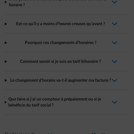
arrow-down-fwd
horaire ?
Est-ce qu’il y a moins d’heures creuses qu’avant ?
arrow-down-fwd
Pourquoi ces changements d’horaires ?
arrow-down-fwd
Comment savoir si je suis en tarif bihoraire ?
arrow-down-fwd
Le changement d’horaire va-t-il augmenter ma facture ?
arrow-down-fwd
Que faire si j’ai un compteur à prépaiement ou si je
arrow-down-fwd
bénéficie du tarif social ?
Sélectionnez votre profil
La modification de la sélection permettra d'accéder à une nouvelle page