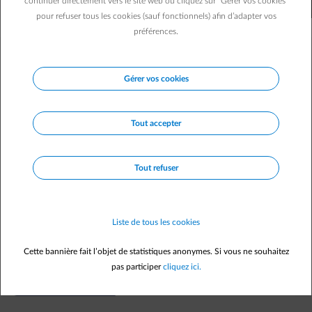
continuer directement vers le site web ou cliquez sur "Gérer vos cookies"
pour refuser tous les cookies (sauf fonctionnels) afin d’adapter vos
préférences.
Gérer vos cookies
Votre prix variable expliqué en moins de 2'
Tout accepter
Tout refuser
ENGIE indexed prices video FR
Liste de tous les cookies
Cette bannière fait l’objet de statistiques anonymes. Si vous ne souhaitez
pas participer
cliquez ici.