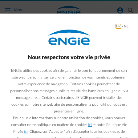
Accéder au contenu principal
normal-account-circle
search
Menu
FR
-
NL
Comment est calculé mon
prix variable ?
Nous respectons votre vie privée
Acomptes, décompte annuel, prix par kWh, contrat variable, ...
Est-ce que vous suivez encore ?
ENGIE utilise des cookies afin de garantir le bon fonctionnement de son
Sur cette page, nous vous expliquons tout étape par étape.
site web, personnaliser celui-ci en fonction de vos intérêts et optimiser
votre expérience de navigation. Certains cookies permettent de
personnaliser nos messages publicitaires via des bannières en ligne ou via
message direct. Certains partenaires d’ENGIE peuvent installer des
cookies sur notre site web afin de personnaliser la publicité qui vous est
présentée en ligne.
Pour plus d’informations sur notre utilisation de cookies, vous pouvez
consulter notre politique en matière de cookies
ici
et notre Politique Vie
Privée
ici
. Cliquez sur "Accepter" afin d’accepter tous les cookies et de