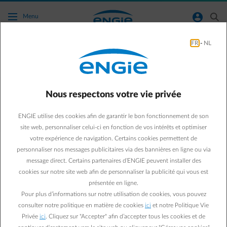
Accéder au contenu principal
normal-account-circle
search
Menu
FR
-
NL
Où puis‑je signaler une borne de recharge
publique ENGIE qui ne fonctionne pas
correctement ?
Nous respectons votre vie privée
Aller à la page contact
arrow-left
ENGIE utilise des cookies afin de garantir le bon fonctionnement de son
site web, personnaliser celui-ci en fonction de vos intérêts et optimiser
Vous pouvez signaler un problème avec une borne de recharge
votre expérience de navigation. Certains cookies permettent de
publique ENGIE via
ce lien
.
personnaliser nos messages publicitaires via des bannières en ligne ou via
message direct. Certains partenaires d’ENGIE peuvent installer des
cookies sur notre site web afin de personnaliser la publicité qui vous est
présentée en ligne.
Pour plus d’informations sur notre utilisation de cookies, vous pouvez
consulter notre politique en matière de cookies
ici
et notre Politique Vie
Privée
ici
. Cliquez sur "Accepter" afin d’accepter tous les cookies et de