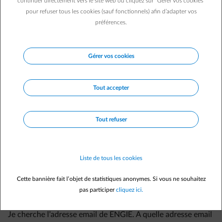
continuer directement vers le site web ou cliquez sur "Gérer vos cookies"
Questions fréquemment posées
pour refuser tous les cookies (sauf fonctionnels) afin d’adapter vos
Des questions sur votre contrat existant ?
préférences.
Questions sur les factures ?
Où puis-je poser mes questions sur la gestion de mes
Gérer vos cookies
données par ENGIE ?
Des questions sur le déménagement ?
Tout accepter
Des questions sur un nouveau raccordement ?
Des questions sur une seconde résidence ?
Tout refuser
Des questions sur votre situation personnelle ?
Des questions sur les décisions concernant les panneaux
solaires en Flandre à partir de 2021
Liste de tous les cookies
Une réponse à vos questions en vidéos.
Cette bannière fait l’objet de statistiques anonymes. Si vous ne souhaitez
Messages frauduleux
pas participer
cliquez ici.
Je veux contacter ENGIE.
Je cherche l’adresse email de ENGIE. A quelle adresse email