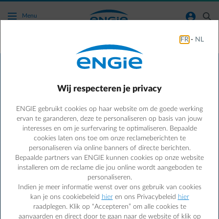
Ga naar de hoofdinhoud
normal-account-circle
search
Menu
FR
-
NL
Je voordelen
Voordelen speciaal voor jou
Wij respecteren je privacy
Ben je op zoek naar een goeie deal?
Profiteer van exclusieve
ENGIE gebruikt cookies op haar website om de goede werking
kortingen bij onze vele partners en bespaar op je energie
ervan te garanderen, deze te personaliseren op basis van jouw
met onze aanbiedingen voor LED-lampen, A+ huishoudelijke
interesses en om je surfervaring te optimaliseren. Bepaalde
apparaten, hulp bij werken in je huis en zoveel meer... Bekijk
cookies laten ons toe om onze reclameberichten te
ons aanbod en begin nu met besparen!
personaliseren via online banners of directe berichten.
Bepaalde partners van ENGIE kunnen cookies op onze website
Bespaar energie en geld met de Smart App
installeren om de reclame die jou online wordt aangeboden te
Ontdek de
Smart App
en krijg zo de volledige controle over
personaliseren.
je energieverbruik- én kosten.
Indien je meer informatie wenst over ons gebruik van cookies
kan je ons cookiebeleid
hier
en ons Privacybeleid
hier
raadplegen. Klik op “Accepteren” om alle cookies te
Nog geen klant?
aanvaarden en direct door te gaan naar de website of klik op