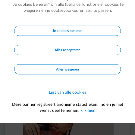
Word nu klant om van deze kortingen te kunnen
"Je cookies beheren" om alle (behalve functionele) cookies te
profiteren.
weigeren en je cookievoorkeuren aan te passen.
Klant worden
Je cookies beheren
Alles accepteren
search
Alles weigeren
Filter
Lijst van alle cookies
229 voordelen
Deze banner registreert anonieme statistieken. Indien je niet
wenst deel te nemen,
klik hier.
FLASH