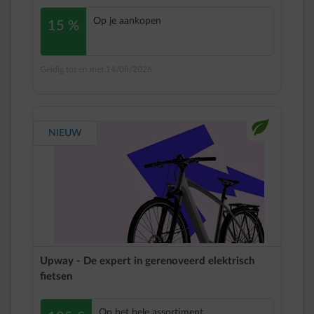
Op je aankopen
15 %
Geldig tot en met 14/08/2026
impulse-leaf
NIEUW
Upway - De expert in gerenoveerd elektrisch
fietsen
Op het hele assortiment