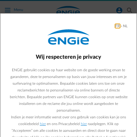
Ga naar de hoofdinhoud
normal-account-circle
search
Menu
FR
-
NL
FAQ - Home Assistance
Wij respecteren je privacy
Antwoord wisselen
arrow-right
Waarom een prijsverhoging voor mijn
Assistance-contract?
ENGIE gebruikt cookies op haar website om de goede werking ervan te
garanderen, deze te personaliseren op basis van jouw interesses en om je
surfervaring te optimaliseren. Bepaalde cookies laten ons toe om onze
reclameberichten te personaliseren via online banners of directe
Antwoord wisselen
arrow-right
Wanneer worden deze nieuwe tarieven
berichten. Bepaalde partners van ENGIE kunnen cookies op onze website
van kracht?
installeren om de reclame die jou online wordt aangeboden te
personaliseren.
Indien je meer informatie wenst over ons gebruik van cookies kan je ons
cookiebeleid
hier
en ons Privacybeleid
hier
raadplegen. Klik op
arrow-right
Moet ik iets doen naar aanleiding van
“Accepteren” om alle cookies te aanvaarden en direct door te gaan naar
deze wijziging?