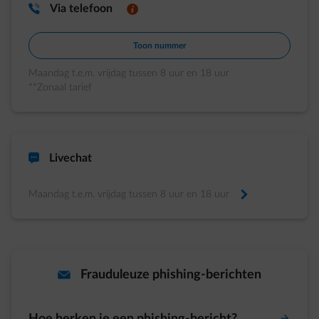
impulse-call
Via telefoon
info
Toon nummer
Maandag t.e.m. vrijdag tussen 8 uur en 18 uur
**Zonaal tarief
chat-dirty
Livechat
Maandag t.e.m. vrijdag tussen 8 uur en 18 uur
arrow-right
envelope
Frauduleuze phishing-berichten