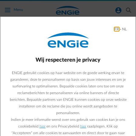
Ga naar de hoofdinhoud
normal-account-circle
search
Menu
FR
-
NL
Hallo!
Wij respecteren je privacy
Hoe kan ik je
helpen?
ENGIE gebruikt cookies op haar website om de goede werking ervan te
garanderen, deze te personaliseren op basis van jouw interesses en om je
surfervaring te optimaliseren. Bepaalde cookies laten ons toe om onze
reclameberichten te personaliseren via online banners of directe
berichten. Bepaalde partners van ENGIE kunnen cookies op onze website
Gebruik de toetsen Page Up en Page Down om door berichten te s
Hallo! Ik ben Genie, de AI‑assistent van ENGIE.
installeren om de reclame die jou online wordt aangeboden te
Wat kan ik voor je doen?
personaliseren.
Indien je meer informatie wenst over ons gebruik van cookies kan je ons
Weet dat ik geen persoonlijke informatie kan delen.
cookiebeleid
hier
en ons Privacybeleid
hier
raadplegen. Klik op
Ik begeleid je graag stap voor stap zodat je snel een
“Accepteren” om alle cookies te aanvaarden en direct door te gaan naar