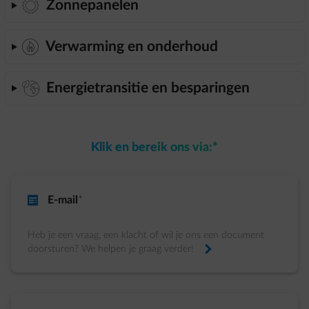
element-day
Zonnepanelen
bold-heatingrepair-2
Verwarming en onderhoud
element-eco-planet
Energietransitie en besparingen
Klik en bereik ons via:*
impulse-invoice
E-mail
*
Heb je een vraag, een klacht of wil je ons een document
doorsturen? We helpen je graag verder!
arrow-right