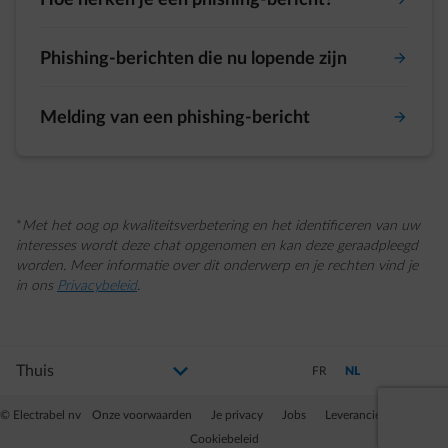
Hoe herken je een phishing-bericht?
Phishing-berichten die nu lopende zijn
Melding van een phishing-bericht
*
Met het oog op kwaliteitsverbetering en het identificeren van uw
interesses wordt deze chat opgenomen en kan deze geraadpleegd
worden. Meer informatie over dit onderwerp en je rechten vind je
in ons
Privacybeleid
.
Selecteer uw profiel
Als u de selectie wijzigt, gaat u naar een nieuwe pagina
Schakel over naar Frans
Schakel over naar N
FR
NL
© Electrabel nv
Onze voorwaarden
Je privacy
Jobs
Leveranciers
Partner
Cookiebeleid