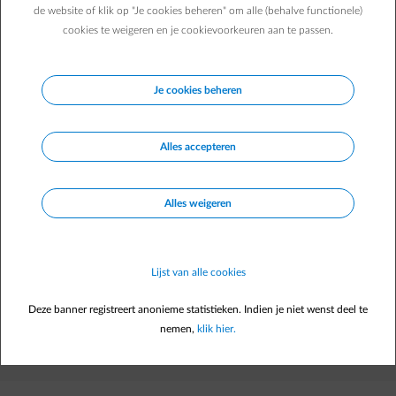
antwoord vindt op je vraag.
de website of klik op "Je cookies beheren" om alle (behalve functionele)
cookies te weigeren en je cookievoorkeuren aan te passen.
Je cookies beheren
Alles accepteren
Stel me je vraag in een volledige zin
Alles weigeren
Dit antwoord wordt voor jou opgezocht met behulp van AI.
De
gebruiksvoorwaarden kan je hier vinden
.
Lijst van alle cookies
Deze banner registreert anonieme statistieken. Indien je niet wenst deel te
Direct aan de slag
arrow-right
nemen,
klik hier.