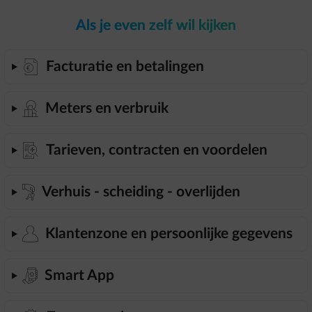
Als je even zelf wil kijken
element-bill
Facturatie en betalingen
element-barchart-inspect
Meters en verbruik
element-contract-inspect
Tarieven, contracten en voordelen
element-handover-keys
Verhuis - scheiding - overlijden
element-users-1
Klantenzone en persoonlijke gegevens
element-texting-house
Smart App