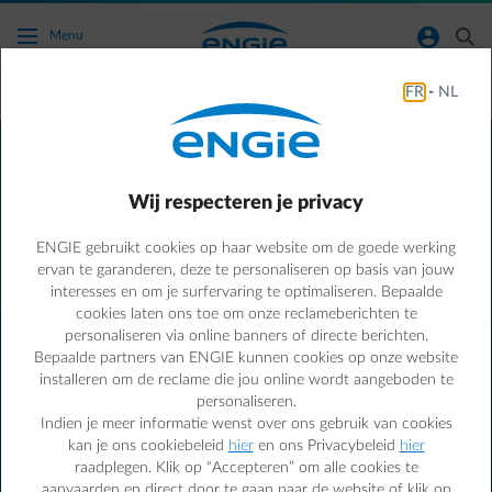
Ga naar de hoofdinhoud
normal-account-circle
search
Menu
FR
-
NL
Je voordelen
Voordelen speciaal voor jou
Wij respecteren je privacy
Ben je op zoek naar een goeie deal?
Profiteer van exclusieve
kortingen bij onze vele partners en bespaar op je energie
ENGIE gebruikt cookies op haar website om de goede werking
ervan te garanderen, deze te personaliseren op basis van jouw
met onze aanbiedingen voor LED-lampen, A+ huishoudelijke
interesses en om je surfervaring te optimaliseren. Bepaalde
apparaten, hulp bij werken in je huis en zoveel meer... Bekijk
cookies laten ons toe om onze reclameberichten te
ons aanbod en begin nu met besparen!
personaliseren via online banners of directe berichten.
Bepaalde partners van ENGIE kunnen cookies op onze website
Bespaar energie en geld met de Smart App
installeren om de reclame die jou online wordt aangeboden te
Ontdek de
Smart App
en krijg zo de volledige controle over
personaliseren.
je energieverbruik- én kosten.
Indien je meer informatie wenst over ons gebruik van cookies
kan je ons cookiebeleid
hier
en ons Privacybeleid
hier
raadplegen. Klik op “Accepteren” om alle cookies te
Nog geen klant?
aanvaarden en direct door te gaan naar de website of klik op