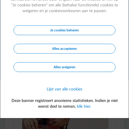
Word nu klant om van deze kortingen te kunnen
"Je cookies beheren" om alle (behalve functionele) cookies te
profiteren.
weigeren en je cookievoorkeuren aan te passen.
Klant worden
Je cookies beheren
Alles accepteren
search
Alles weigeren
Filter
Lijst van alle cookies
229 voordelen
Deze banner registreert anonieme statistieken. Indien je niet
wenst deel te nemen,
klik hier.
FLASH