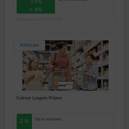
15%
+ 4%
Geldig tot en met 29/09/2026
POPULAIR
Colruyt Laagste Prijzen
Op je vouchers
2 %