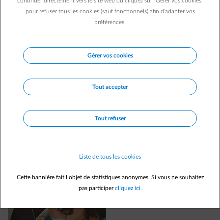
continuer directement vers le site web ou cliquez sur "Gérer vos cookies"
pour refuser tous les cookies (sauf fonctionnels) afin d’adapter vos
préférences.
Nos packs
Gérer vos cookies
Choisissez le pack le plus avantageux pour vous, calculez
votre prix de façon simple et rapide.
Tout accepter
Découvrir les packs
Tout refuser
Liste de tous les cookies
Cette bannière fait l’objet de statistiques anonymes. Si vous ne souhaitez
pas participer
cliquez ici.