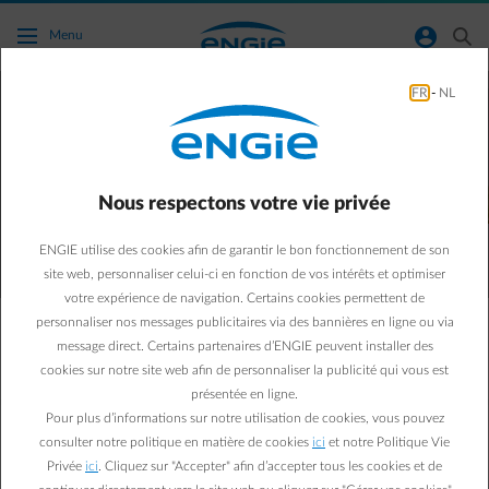
Accéder au contenu principal
normal-account-circle
search
Menu
FR
-
NL
Énergie
Conclure un contrat d’énergie, déménager, ouvrir
un compteur pour votre maison nouvellement
Nous respectons votre vie privée
construite…
Vous pouvez compter sur nous.
ENGIE utilise des cookies afin de garantir le bon fonctionnement de son
site web, personnaliser celui-ci en fonction de vos intérêts et optimiser
votre expérience de navigation. Certains cookies permettent de
personnaliser nos messages publicitaires via des bannières en ligne ou via
Électricité et gaz naturel
message direct. Certains partenaires d’ENGIE peuvent installer des
cookies sur notre site web afin de personnaliser la publicité qui vous est
présentée en ligne.
Pour plus d’informations sur notre utilisation de cookies, vous pouvez
consulter notre politique en matière de cookies
ici
et notre Politique Vie
Privée
ici
. Cliquez sur "Accepter" afin d’accepter tous les cookies et de