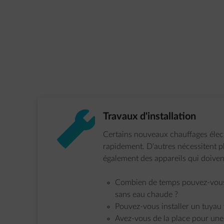
impulse-wrench
Étape 1 sur 4:
Travaux d'installation
Certains nouveaux chauffages élect
rapidement. D'autres nécessitent 
également des appareils qui doiven
Combien de temps pouvez-vous 
sans eau chaude ?
Pouvez-vous installer un tuyau v
Avez-vous de la place pour une i