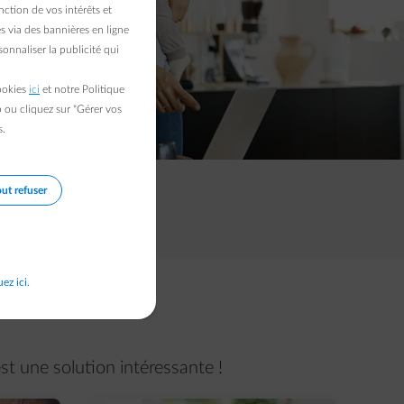
ction de vos intérêts et
s via des bannières en ligne
onnaliser la publicité qui
cookies
ici
et notre Politique
b ou cliquez sur "Gérer vos
s.
ut refuser
uez ici.
t une solution intéressante !