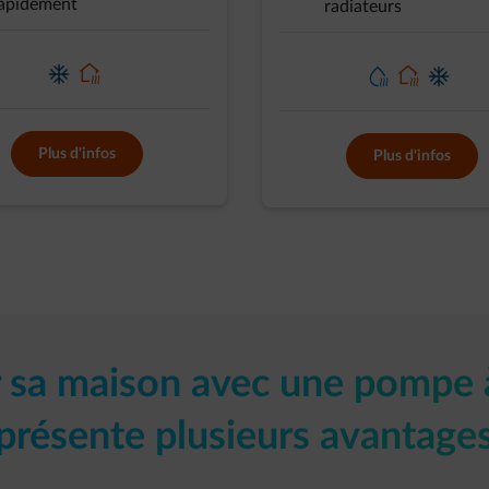
apidement
radiateurs
element-home-cooling
element-home-heating
element-heating-water
element-home-heating
element-home-cooling
Plus d'infos
Plus d'infos
 sa maison avec une pompe 
présente plusieurs avantage