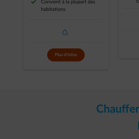
r
Convient à la plupart des
habitations
element-heating-water
Plus d'infos
Chauffer