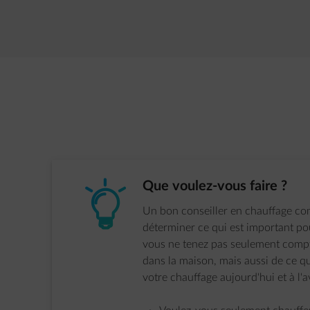
diapositive 1 sur 5
element-lit-lightbulb
Étape 1 sur 4:
Que voulez-vous faire ?
Un bon conseiller en chauffage c
déterminer ce qui est important po
vous ne tenez pas seulement compte
dans la maison, mais aussi de ce q
votre chauffage aujourd'hui et à l'a