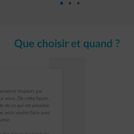
diapositive 1
diapositive 2
diapositive 3
Que choisir et quand ?
ommence toujours par
ur vous. De cette façon,
 de ce qui est possible
ue vous voulez faire avec
venir.