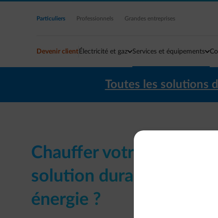
Accéder au contenu principal
Particuliers
Professionnels
Grandes entreprises
Devenir client
Électricité et gaz
Services et équipements
Co
Toutes les solutions 
Chauffer votre maison 
solution durable et éc
énergie ?