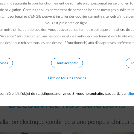
que combinée à une
es afin de garantir le bon fonctionnement de son site web, personnaliser celui-ci en fon
de navigation. Certains cookies permettent de personnaliser nos messages publicitaire
e !
rtains partenaires d’ENGIE peuvent installer des cookies sur notre site web afin de pers
vous est présentée en ligne.
ur notre utilisation de cookies, vous pouvez consulter notre politique en matière de 
 "Accepter" afin d’accepter tous les cookies et de continuer directement vers le site we
ookies" pour refuser tous les cookies (sauf fonctionnels) afin d’adapter vos préférence
okies
Tout accepter
To
Liste de tous les cookies
bannière fait l’objet de statistiques anonymes. Si vous ne souhaitez pas participer
cliq
Découvrez nos solutions
llation électrique combinée à une pompe à chaleur es