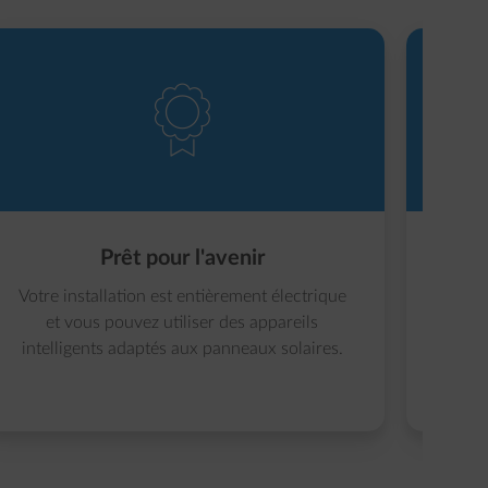
element-ribbon
Prêt pour l'avenir
Votre installation est entièrement électrique
Avec 
et vous pouvez utiliser des appareils
seu
intelligents adaptés aux panneaux solaires.
vo
b