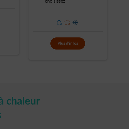
choisissez
element-heating-water
element-home-heating
element-home-cooling
Plus d'infos
à chaleur
s