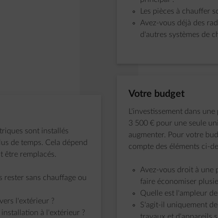
Les pièces à chauffer so
Avez-vous déjà des radi
d'autres systèmes de c
Étape 1 sur 4:
Votre budget
L'investissement dans un
3 500 € pour une seule uni
riques sont installés
augmenter. Pour votre budge
plus de temps. Cela dépend
compte des éléments ci-de
t être remplacés.
Avez-vous droit à une 
rester sans chauffage ou
faire économiser plusie
Quelle est l'ampleur de
ers l'extérieur ?
S'agit-il uniquement de 
nstallation à l'extérieur ?
travaux et d'appareils