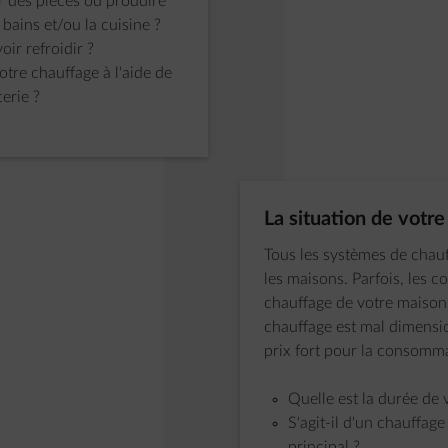
 des pièces ou produire
 bains et/ou la cuisine ?
ir refroidir ?
otre chauffage à l'aide de
erie ?
Étape 1 sur 4:
La situation de votre
Tous les systèmes de chau
les maisons. Parfois, les 
chauffage de votre maison
chauffage est mal dimensio
prix fort pour la consomm
Quelle est la durée de 
S'agit-il d'un chauffag
principal ?