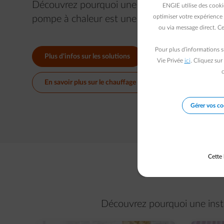
Découvrez pourquoi une installation électri
ENGIE utilise des cooki
optimiser votre expérience 
pompe à chaleur est une solution intéressant
ou via message direct. Ce
Pour plus d’informations s
Plus d'infos sur les solutions
Vie Privée
ici
. Cliquez sur
c
En savoir plus sur le chauffage électrique
Gérer vos co
Cette 
Découvrez pourquoi une insta