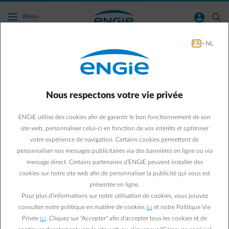
Accéder au contenu principal
normal-account-circle
search
Menu
FR
-
NL
Changer le régime de comptage de votre
compteur digital ?
C’est possible.
Nous respectons votre vie privée
Dans certains cas, il est nécessaire de changer de régime de
ENGIE utilise des cookies afin de garantir le bon fonctionnement de son
comptage. Vos relevés de compteurs seront alors transmis à
site web, personnaliser celui-ci en fonction de vos intérêts et optimiser
votre fournisseur d'énergie à une fréquence différente.
votre expérience de navigation. Certains cookies permettent de
personnaliser nos messages publicitaires via des bannières en ligne ou via
message direct. Certains partenaires d’ENGIE peuvent installer des
cookies sur notre site web afin de personnaliser la publicité qui vous est
présentée en ligne.
Régime de comptage 3
Pour plus d’informations sur notre utilisation de cookies, vous pouvez
Votre gestionnaire de réseau nous envoie les valeurs
consulter notre politique en matière de cookies
ici
et notre Politique Vie
mesurées par votre compteur digital tous les quart-d'heure.
Privée
ici
. Cliquez sur "Accepter" afin d’accepter tous les cookies et de