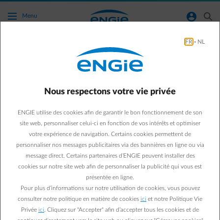
Accéder au contenu principal
normal-account-circle
search
Menu
FR
-
NL
Vous voulez modifier le tarif de votre
compteur ?
C’est possible.
Nous respectons votre vie privée
Vous souhaitez opter pour un tarif normal ou vous préférez
ENGIE utilise des cookies afin de garantir le bon fonctionnement de son
un tarif bihoraire ?
site web, personnaliser celui-ci en fonction de vos intérêts et optimiser
Nous vous aidons à choisir.
votre expérience de navigation. Certains cookies permettent de
personnaliser nos messages publicitaires via des bannières en ligne ou via
message direct. Certains partenaires d’ENGIE peuvent installer des
cookies sur notre site web afin de personnaliser la publicité qui vous est
présentée en ligne.
Pour plus d’informations sur notre utilisation de cookies, vous pouvez
Qu'est-ce qu'un tarif normal ?
consulter notre politique en matière de cookies
ici
et notre Politique Vie
Votre tarif est valable pour votre consommation totale, quel
Privée
ici
. Cliquez sur "Accepter" afin d’accepter tous les cookies et de
que soit le moment où vous prélevez votre électricité sur le