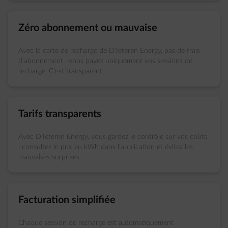
Zéro abonnement ou mauvaise
Avec la carte de recharge de D'Ieteren Energy, pas de frais
d'abonnement : vous payez uniquement vos sessions de
recharge. C’est transparent.
Tarifs transparents
Avec D'Ieteren Energy, vous gardez le contrôle sur vos coûts
: consultez le prix au kWh dans l'application et évitez les
mauvaises surprises.
Facturation simplifiée
Chaque session de recharge est automatiquement