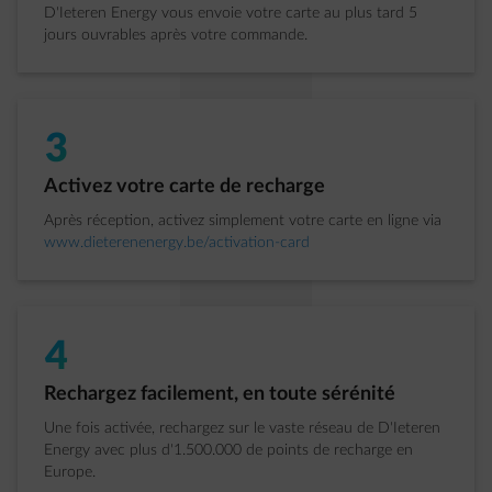
D'Ieteren Energy vous envoie votre carte au plus tard 5
jours ouvrables après votre commande.
3
Étape 3 sur 4:
Activez votre carte de recharge
Après réception, activez simplement votre carte en ligne via
www.dieterenenergy.be/activation-card
4
Étape 4 sur 4:
Rechargez facilement, en toute sérénité
Une fois activée, rechargez sur le vaste réseau de D'Ieteren
Energy avec plus d'1.500.000 de points de recharge en
Europe.