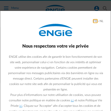
Accéder au contenu principal
normal-account-circle
search
Menu
FR
-
NL
Recharge publique
La liberté de recharger partout avec
la carte de recharge de D'Ieteren Energy
Nous respectons votre vie privée
Gratuite pour les clients d’ENGIE
ENGIE utilise des cookies afin de garantir le bon fonctionnement de son
site web, personnaliser celui-ci en fonction de vos intérêts et optimiser
Commandez votre carte de recharge gratuite
votre expérience de navigation. Certains cookies permettent de
personnaliser nos messages publicitaires via des bannières en ligne ou via
message direct. Certains partenaires d’ENGIE peuvent installer des
cookies sur notre site web afin de personnaliser la publicité qui vous est
présentée en ligne.
Pour plus d’informations sur notre utilisation de cookies, vous pouvez
consulter notre politique en matière de cookies
ici
et notre Politique Vie
Privée
ici
. Cliquez sur "Accepter" afin d’accepter tous les cookies et de