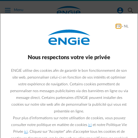
Accéder au contenu principal
normal-account-circle
search
Menu
FR
-
NL
Des questions sur les avantages client ?
Aller à la page contact
arrow-left
Nous respectons votre vie privée
Saviez-vous que nous proposons des avantages exclusifs à nos
ENGIE utilise des cookies afin de garantir le bon fonctionnement de son
clients ? Découvrez ci-dessous les réponses aux questions les plus
site web, personnaliser celui-ci en fonction de vos intérêts et optimiser
fréquentes sur les promotions et réductions de nos partenaires.
votre expérience de navigation. Certains cookies permettent de
personnaliser nos messages publicitaires via des bannières en ligne ou via
message direct. Certains partenaires d’ENGIE peuvent installer des
Questions fréquemment posées
cookies sur notre site web afin de personnaliser la publicité qui vous est
Comment puis-je profiter de ces avantages ?
présentée en ligne.
Pour plus d’informations sur notre utilisation de cookies, vous pouvez
Comment puis-je profiter des réductions chez les
consulter notre politique en matière de cookies
ici
et notre Politique Vie
partenaires ENGIE ?
Privée
ici
. Cliquez sur "Accepter" afin d’accepter tous les cookies et de
Que se passe-t-il avec mes données personnelles lorsque je