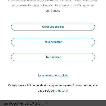
continuer directement vers le site web ou cliquez sur "Gérer vos cookies"
Des questions sur votre contrat existant ?
pour refuser tous les cookies (sauf fonctionnels) afin d’adapter vos
Questions sur les factures ?
préférences.
Où puis-je poser mes questions sur la gestion de mes
données par ENGIE ?
Gérer vos cookies
Des questions sur le déménagement ?
Des questions sur un nouveau raccordement ?
Tout accepter
Des questions sur une seconde résidence ?
Des questions sur votre situation personnelle ?
Tout refuser
Des questions sur les décisions concernant les panneaux
solaires en Flandre à partir de 2021
Une réponse à vos questions en vidéos.
Liste de tous les cookies
Messages frauduleux
Cette bannière fait l’objet de statistiques anonymes. Si vous ne souhaitez
Je veux contacter ENGIE.
pas participer
cliquez ici.
Quelle est l'adresse d'ENGIE ? Comment puis-je remettre
un document à ENGIE ?