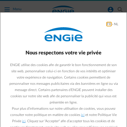
Accéder au contenu principal
normal-account-circle
search
Menu
FR
-
NL
Je cherche l’adresse email de ENGIE. A quelle
adresse email je dois envoyer un document
destiné à ENGIE?
Nous respectons votre vie privée
Aller à la page contact
arrow-left
ENGIE utilise des cookies afin de garantir le bon fonctionnement de son
site web, personnaliser celui-ci en fonction de vos intérêts et optimiser
Vous pouvez contacter ENGIE par e-mail via
ce lien
.
votre expérience de navigation. Certains cookies permettent de
personnaliser nos messages publicitaires via des bannières en ligne ou via
message direct. Certains partenaires d’ENGIE peuvent installer des
cookies sur notre site web afin de personnaliser la publicité qui vous est
présentée en ligne.
Pour plus d’informations sur notre utilisation de cookies, vous pouvez
consulter notre politique en matière de cookies
ici
et notre Politique Vie
Privée
ici
. Cliquez sur "Accepter" afin d’accepter tous les cookies et de
Questions fréquemment posées