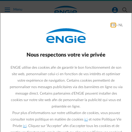
Accéder au contenu principal
normal-account-circle
search
Menu
FR
-
NL
Où puis-je retrouver mon/mes code(s) EAN ?
Aller à la page contact
arrow-left
Nous respectons votre vie privée
Vous trouverez le(s) code(s) EAN de votre domicile actuel sur votre
ENGIE utilise des cookies afin de garantir le bon fonctionnement de son
décompte annuel ainsi que dans votre
compte client en ligne
.
site web, personnaliser celui-ci en fonction de vos intérêts et optimiser
Si vous avez besoin des codes EAN de votre nouvelle habitation,
appelez votre gestionnaire de réseau de distribution ou demandez-
votre expérience de navigation. Certains cookies permettent de
les à l'occupant actuel.
personnaliser nos messages publicitaires via des bannières en ligne ou via
Trouvez votre gestionnaire de réseau de distribution en :
message direct. Certains partenaires d’ENGIE peuvent installer des
Wallonie
cookies sur notre site web afin de personnaliser la publicité qui vous est
Bruxelles
présentée en ligne.
Flandre
Pour plus d’informations sur notre utilisation de cookies, vous pouvez
consulter notre politique en matière de cookies
ici
et notre Politique Vie
Privée
ici
. Cliquez sur "Accepter" afin d’accepter tous les cookies et de