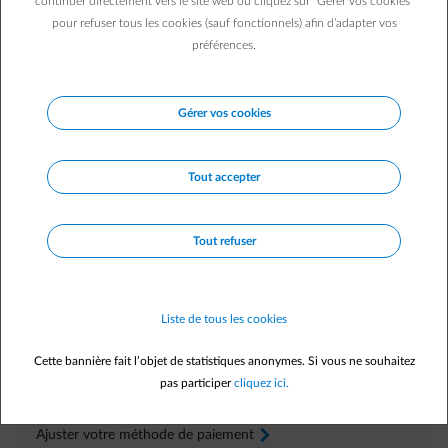
continuer directement vers le site web ou cliquez sur "Gérer vos cookies"
pour refuser tous les cookies (sauf fonctionnels) afin d’adapter vos
Questions fréquemment posées
préférences.
Votre compteur a été remplacé récemment et vous
souhaitez saisir les derniers relevés de l’ancien compteur ?
Gérer vos cookies
Le remplacement du compteur d'une énergie n'est pas
encore visible et vous souhaitez saisir les relevés du
Tout accepter
compteur de votre autre énergie ?
Tout refuser
Régler vous-même
Dans l’
Espace Client
Liste de tous les cookies
Renseigner un déménagement
arrow-right
Cette bannière fait l’objet de statistiques anonymes. Si vous ne souhaitez
Consulter votre facture
arrow-right
pas participer
cliquez ici.
Ajuster votre acompte
arrow-right
Ajuster votre méthode de paiement
arrow-right