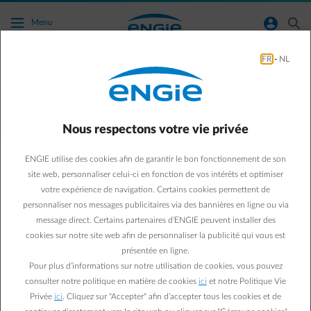
Accéder au contenu principal
normal-account-circle
search
Menu
FR
-
NL
Comment le tarif capacitaire est-il calculé ?
Aller à la page contact
arrow-left
Nous respectons votre vie privée
Vous avez un compteur digital ?
ENGIE utilise des cookies afin de garantir le bon fonctionnement de son
Avec un compteur digital, votre crête de consommation le plus
site web, personnaliser celui-ci en fonction de vos intérêts et optimiser
élevée en un quart d’heure en kilowatts (kW) est prise comme crête
mensuelle et la moyenne de ces crêtes mensuelles des 12 derniers
votre expérience de navigation. Certains cookies permettent de
mois est prise comme crête pour le calcul du tarif de capacité dans
personnaliser nos messages publicitaires via des bannières en ligne ou via
les frais de réseau.
message direct. Certains partenaires d’ENGIE peuvent installer des
Cliquez
ici
pour en savoir plus sur le calcul du tarif capacitaire avec
cookies sur notre site web afin de personnaliser la publicité qui vous est
le compteur digital en Flandre.
présentée en ligne.
Vous avez un compteur analogique ?
Pour plus d’informations sur notre utilisation de cookies, vous pouvez
Un compteur classique ne peut pas mesurer les crêtes. C'est
consulter notre politique en matière de cookies
ici
et notre Politique Vie
pourquoi vous payez une redevance fixe, en combinaison avec un
Privée
ici
. Cliquez sur "Accepter" afin d’accepter tous les cookies et de
tarif pour votre consommation. Cette redevance fixe est basée sur