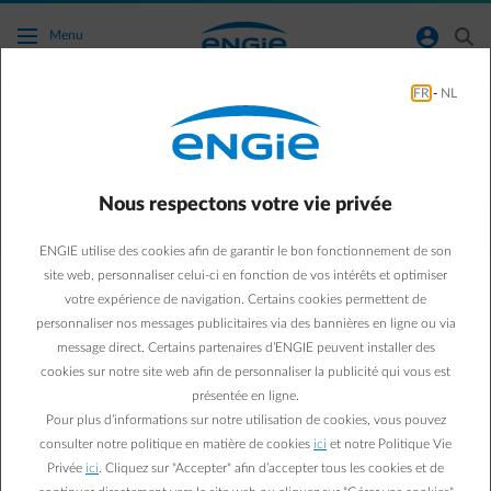
Accéder au contenu principal
normal-account-circle
search
Menu
FR
-
NL
J'ai installé mes panneaux avant 2021, ai-je
droit à une prime ?
Nous respectons votre vie privée
Aller à la page contact
arrow-left
ENGIE utilise des cookies afin de garantir le bon fonctionnement de son
Le gouvernement flamand a en effet prévu une "
prime
site web, personnaliser celui-ci en fonction de vos intérêts et optimiser
d'investissement rétroactive
" pour les
propriétaires de panneaux
votre expérience de navigation. Certains cookies permettent de
solaires qui ont installé ceux-ci avant 2021
, afin de
compenser
personnaliser nos messages publicitaires via des bannières en ligne ou via
financièrement la disparition du principe de compteur qui tourne à
message direct. Certains partenaires d’ENGIE peuvent installer des
l'envers et afin de garantir un rendement de 5% pour votre
cookies sur notre site web afin de personnaliser la publicité qui vous est
installation
. Le montant de la prime dépend de l’année d’installation
de vos panneaux solaires et de votre compteur digital, ainsi que de
présentée en ligne.
la puissance de votre installation (en kWp).
Pour plus d’informations sur notre utilisation de cookies, vous pouvez
consulter notre politique en matière de cookies
ici
et notre Politique Vie
- Si vous avez
déjà un compteur digital
et que vos
panneaux
Privée
ici
. Cliquez sur "Accepter" afin d’accepter tous les cookies et de
solaires ont moins de 15 ans
, vous pouvez demander la prime et ce,