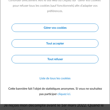
continuer directement vers le site web ou cliquez sur "Gérer vos cookies"
pour refuser tous les cookies (sauf fonctionnels) afin d’adapter vos
préférences.
Questions fréquemment posées
Que dois-je faire pour bénéficier de la baisse du taux de
Gérer vos cookies
TVA ?
Est-ce que le taux de 6% est valable pour toute ma facture
?
Tout accepter
Quel est l’impact de la baisse de TVA sur mes factures
d’acompte ?
Tout refuser
J’ai un contrat fixe, est-ce que je peux bénéficier de la
baisse de la TVA ?
Je bénéficie du tarif social. Est-ce que j’ai également droit à
Liste de tous les cookies
la baisse de la TVA ?
Cette bannière fait l’objet de statistiques anonymes. Si vous ne souhaitez
J’ai reçu une offre de prix de la part d’ENGIE. Quel est le
pas participer
cliquez ici.
taux de TVA qui s’appliquera dessus ?
Je reçois mon décompte avant le 1er mars 2022. Quand le