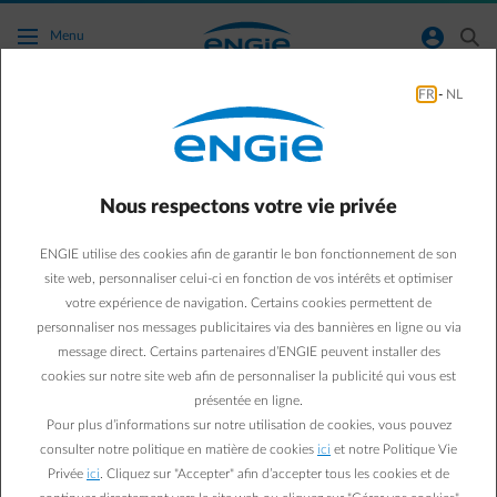
Accéder au contenu principal
normal-account-circle
search
Menu
FR
-
NL
Je reçois mon décompte après le 1er mars
2022. Quand le taux de 6% sera-t-il pris en
compte ?
Nous respectons votre vie privée
Aller à la page contact
arrow-left
ENGIE utilise des cookies afin de garantir le bon fonctionnement de son
site web, personnaliser celui-ci en fonction de vos intérêts et optimiser
Si votre décompte comprend une partie de la période de
votre expérience de navigation. Certains cookies permettent de
consommation du 1er mars 2022 (1er avril 2022 pour le gaz) au 31
personnaliser nos messages publicitaires via des bannières en ligne ou via
mars 2023, cette partie sera taxée à 6%. Le reste éventuel de cette
message direct. Certains partenaires d’ENGIE peuvent installer des
période de consommation sera pris en compte à 6% sur votre
cookies sur notre site web afin de personnaliser la publicité qui vous est
décompte suivant.
présentée en ligne.
Pour plus d’informations sur notre utilisation de cookies, vous pouvez
consulter notre politique en matière de cookies
ici
et notre Politique Vie
Privée
ici
. Cliquez sur "Accepter" afin d’accepter tous les cookies et de