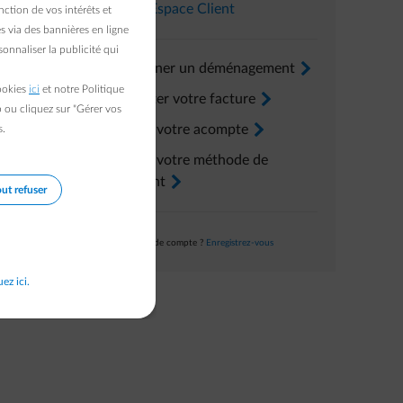
Dans l’
Espace Client
ction de vos intérêts et
r vous de
s via des bannières en ligne
onnaliser la publicité qui
Renseigner un déménagement
arrow-right
cookies
ici
et notre Politique
Consulter votre facture
arrow-right
b ou cliquez sur "Gérer vos
Ajuster votre acompte
arrow-right
s.
Ajuster votre méthode de
paiement
arrow-right
ut refuser
Pas encore de compte ?
Enregistrez-vous
uez ici.