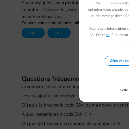
Par conséquent,
cela peut prendre un peu plus de t
ENGIE utilise des cooki
compteur. Dès que le gestionnaire du réseau de distr
optimiser votre expérience 
ou via message direct. Ce
manière rétroactive.
Pour plus d’informations s
Vie Privée
ici
. Cliquez sur
c
Gérer vos co
Questions fréquemment posées
Je souhaite installer un compteur d’électricité et/ou
Cette 
Je veux ajouter une énergie à mon contrat.
Où puis-je trouver le code EAN de ma nouvelle const
À quoi ressemble un code EAN ?
Où puis-je trouver mon numéro de compteur ?