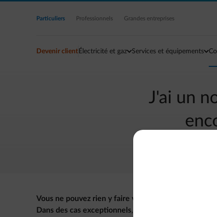
Accéder au contenu principal
Particuliers
Professionnels
Grandes entreprises
Devenir client
Électricité et gaz
Services et équipements
Co
J'ai un 
enco
Vous ne pouvez rien y faire vous-même.
Seul votre g
Dans des cas exceptionnels
, il peut y avoir un retar