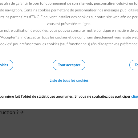
emps
avant que nous soyons informés du remplacement de votre
es afin de garantir le bon fonctionnement de son site web, personnaliser celui-ci en fon
ibution nous aura fourni vos données, nous adapterons cela pou
de navigation. Certains cookies permettent de personnaliser nos messages publicitaire
rtains partenaires d’ENGIE peuvent installer des cookies sur notre site web afin de pers
vous est présentée en ligne.
ur notre utilisation de cookies, vous pouvez consulter notre politique en matière de 
 "Accepter" afin d’accepter tous les cookies et de continuer directement vers le site we
ookies" pour refuser tous les cookies (sauf fonctionnels) afin d’adapter vos préférence
okies
Tout accepter
To
Liste de tous les cookies
 de gaz pour ma nouvelle construction.
bannière fait l’objet de statistiques anonymes. Si vous ne souhaitez pas participer
cliq
ruction ?