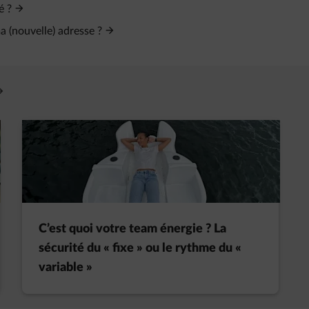
é ?
a (nouvelle) adresse ?
vre un nouvel onglet
C’est quoi votre team énergie ? La
sécurité du « fixe » ou le rythme du «
variable »