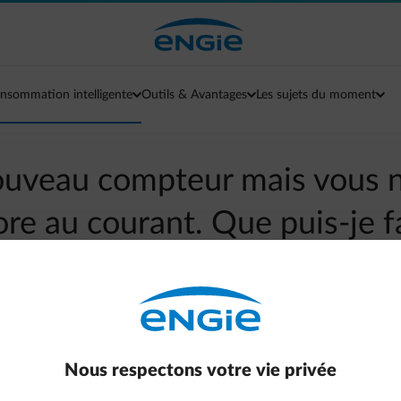
nsommation intelligente
Outils & Avantages
Les sujets du moment
nouveau compteur mais vous n
re au courant. Que puis-je f
arrow-left
Aller à la page contact
estionnaire de réseau de distribution peut nous en informer.
Nous respectons votre vie privée
d dans la transmission de vos données.