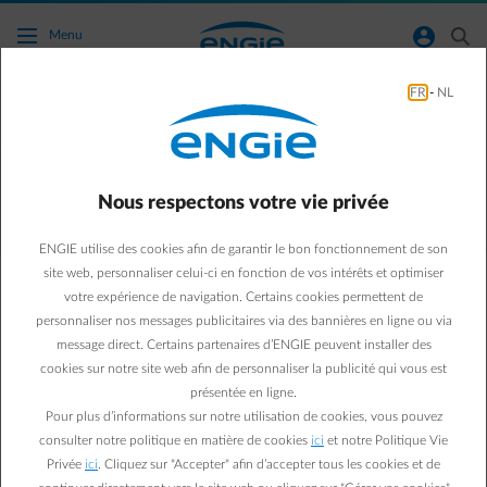
Accéder au contenu principal
normal-account-circle
search
Menu
FR
-
NL
Comment connecter ma borne de recharge à
la Smart App d’ENGIE ?
Nous respectons votre vie privée
Aller à la page contact
arrow-left
ENGIE utilise des cookies afin de garantir le bon fonctionnement de son
Vous pouvez connecter différentes marques de bornes de recharge
site web, personnaliser celui-ci en fonction de vos intérêts et optimiser
à la Smart App. Vous ne pouvez le faire que si vous avez
votre expérience de navigation. Certains cookies permettent de
sélectionné votre voiture électrique dans l'App. L'ajout d'une borne
personnaliser nos messages publicitaires via des bannières en ligne ou via
de recharge est obligatoire si votre voiture peut être connectée
message direct. Certains partenaires d’ENGIE peuvent installer des
mais ne prend pas encore en charge la recharge intelligente.
cookies sur notre site web afin de personnaliser la publicité qui vous est
Si votre voiture prend en charge la recharge intelligente, vous
présentée en ligne.
pouvez (mais n’êtes pas obligé(e)) d'ajouter votre borne de charge,
Pour plus d’informations sur notre utilisation de cookies, vous pouvez
car la recharge peut alors être simplement contrôlée via votre
consulter notre politique en matière de cookies
ici
et notre Politique Vie
voiture.
Privée
ici
. Cliquez sur "Accepter" afin d’accepter tous les cookies et de