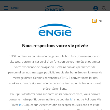
Accéder au contenu principal
normal-account-circle
search
Menu
FR
-
NL
J'ai une batterie domestique qui se charge
par l'énergie solaire excédentaire. Comment
cela fonctionne-t-il en combinaison avec la
Nous respectons votre vie privée
recharge solaire via la Smart App d’ENGIE ?
ENGIE utilise des cookies afin de garantir le bon fonctionnement de son
site web, personnaliser celui-ci en fonction de vos intérêts et optimiser
Aller à la page contact
arrow-left
votre expérience de navigation. Certains cookies permettent de
personnaliser nos messages publicitaires via des bannières en ligne ou via
C'est bien que vous ayez investi dans une batterie domestique !
Soyez prudent avec la fonctionnalité de « Recharge solaire ».
message direct. Certains partenaires d’ENGIE peuvent installer des
Comme nous n'avons pas de connexion à votre batterie
cookies sur notre site web afin de personnaliser la publicité qui vous est
domestique via la Smart App d’ENGIE, nous ne pouvons pas la
présentée en ligne.
contrôler. Cela signifie que si vous activez le mode « recharge
Pour plus d’informations sur notre utilisation de cookies, vous pouvez
solaires », votre voiture et votre batterie peuvent commencer à se
consulter notre politique en matière de cookies
ici
et notre Politique Vie
recharger. Cela dépend du contrôle que vous avez sur votre batterie
Privée
ici
. Cliquez sur "Accepter" afin d’accepter tous les cookies et de
elle-même. Cela peut facilement vous mettre dans une situation où