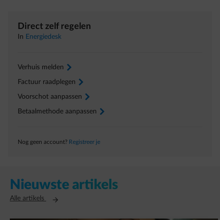
Direct zelf regelen
In
Energiedesk
Verhuis melden
arrow-right
Factuur raadplegen
arrow-right
Voorschot aanpassen
arrow-right
Betaalmethode aanpassen
arrow-right
Nog geen account?
Registreer je
Nieuwste artikels
Opent in een nieuw tabblad
Alle artikels