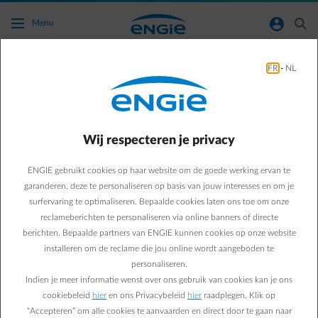
Ga naar de hoofdinhoud
normal-account-circle
search
Menu
FR
-
NL
Ik heb een thuisbatterij die ik gebruik om
overtollige zonne-energie in op te laden. Hoe
werkt dit in combinatie met zonne-laden via
Wij respecteren je privacy
de Smart App van ENGIE?
ENGIE gebruikt cookies op haar website om de goede werking ervan te
Terug naar contactpagina
arrow-left
garanderen, deze te personaliseren op basis van jouw interesses en om je
surfervaring te optimaliseren. Bepaalde cookies laten ons toe om onze
Super dat je hebt geïnvesteerd in een thuisbatterij! Let wel op met
reclameberichten te personaliseren via online banners of directe
de functionaliteit ‘ laden op zonne-energie’. Omdat we via de Smart
berichten. Bepaalde partners van ENGIE kunnen cookies op onze website
App geen verbinding hebben met je thuisbatterij, kunnen we die
installeren om de reclame die jou online wordt aangeboden te
niet aansturen. Dit betekent dat als je de modus ‘laden op zonne-
personaliseren.
energie’ inschakelt, zowel je auto als je batterij kunnen beginnen
Indien je meer informatie wenst over ons gebruik van cookies kan je ons
met laden. Dit is afhankelijk van de sturing die je hebt op je batterij
cookiebeleid
hier
en ons Privacybeleid
hier
raadplegen. Klik op
zelf. Hierdoor kun je makkelijk in de situatie komen dat je extra
energie verbruikt, terwijl jij eigenlijk gewoon wil dat je geen injectie
“Accepteren” om alle cookies te aanvaarden en direct door te gaan naar