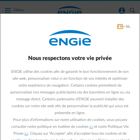
Accéder au contenu principal
normal-account-circle
search
Menu
FR
-
NL
Mon partenaire utilise aussi beaucoup ma
voiture. Peut-elle également utiliser le
service de Smart Charge ?
Nous respectons votre vie privée
Aller à la page contact
arrow-left
ENGIE utilise des cookies afin de garantir le bon fonctionnement de son
site web, personnaliser celui-ci en fonction de vos intérêts et optimiser
Oui, tout ce que votre partenaire a à faire est d'installer la Smart
votre expérience de navigation. Certains cookies permettent de
App sur son smartphone. Vous pouvez lui donner accès à votre
personnaliser nos messages publicitaires via des bannières en ligne ou via
compte ENGIE via votre Smart App.
message direct. Certains partenaires d’ENGIE peuvent installer des
cookies sur notre site web afin de personnaliser la publicité qui vous est
Soyez prudent si vous utilisez plusieurs profils de conducteur dans
présentée en ligne.
la voiture elle-même. Avec certaines marques de voiture, cela peut
Pour plus d’informations sur notre utilisation de cookies, vous pouvez
avoir des conséquences sur la recharge intelligente. Lisez ici pour
consulter notre politique en matière de cookies
ici
et notre Politique Vie
plus d'informations à ce sujet :
Je ne suis pas l'utilisateur principal
Privée
ici
. Cliquez sur "Accepter" afin d’accepter tous les cookies et de
de la voiture électrique, puis-je utiliser le service Smart Charge ?