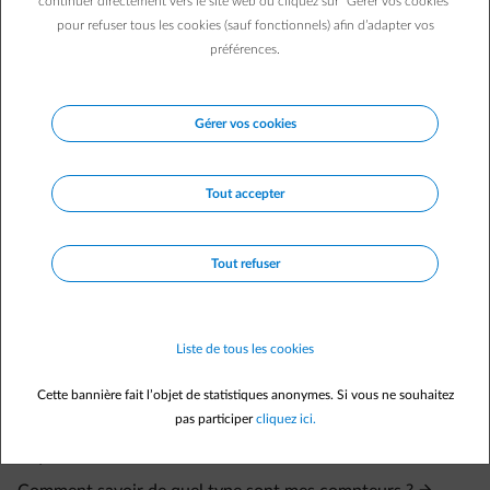
continuer directement vers le site web ou cliquez sur "Gérer vos cookies"
dans votre Smart App au niveau des données relevés de compteur
pour refuser tous les cookies (sauf fonctionnels) afin d’adapter vos
sous l'onglet "votre consommation".
préférences.
Gérer vos cookies
Tout accepter
Questions fréquemment posées
J'ai déjà un contrat chez ENGIE pour mon habitation.
Tout refuser
Comment souscrire un contrat pour une habitation
supplémentaire ?
Je déménage. Puis-je avoir temporairement de l'énergie
Liste de tous les cookies
dans deux habitations simultanément pendant la période
de déménagement ?
Cette bannière fait l’objet de statistiques anonymes. Si vous ne souhaitez
Où puis-je retrouver mon/mes code(s) EAN ?
pas participer
cliquez ici.
À quoi ressemble un code EAN ?