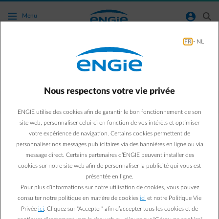
Accéder au contenu principal
normal-account-circle
search
Menu
FR
-
NL
Où puis-je trouver mon numéro de
compteur ?
Nous respectons votre vie privée
Aller à la page contact
arrow-left
ENGIE utilise des cookies afin de garantir le bon fonctionnement de son
Vous trouverez votre numéro de compteur :
site web, personnaliser celui-ci en fonction de vos intérêts et optimiser
Sur le compteur même
votre expérience de navigation. Certains cookies permettent de
Sur votre facture annuelle
personnaliser nos messages publicitaires via des bannières en ligne ou via
En appelant votre gestionnaire de réseau de distribution
message direct. Certains partenaires d’ENGIE peuvent installer des
Trouvez votre gestionnaire de réseau de distribution pour :
cookies sur notre site web afin de personnaliser la publicité qui vous est
Wallonie
Bruxelles
présentée en ligne.
Flandre
Pour plus d’informations sur notre utilisation de cookies, vous pouvez
consulter notre politique en matière de cookies
ici
et notre Politique Vie
Si vous voulez vérifier votre numéro de compteur pour lequel vos
Privée
ici
. Cliquez sur "Accepter" afin d’accepter tous les cookies et de
avez déjà un contrat actif chez ENGIE, vous pouvez aussi le trouver