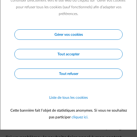
continuer directement vers le site web ou cliquez sur "Gérer vos cookies"
pour refuser tous les cookies (sauf fonctionnels) afin d’adapter vos
Que couvre le contrat d'assistance dépannage d'ENGIE ?
préférences.
Quelle est la durée d'un contrat d'assistance dépannage ?
Gérer vos cookies
Y a-t-il un délai d’attente pour une intervention après
souscription à un contrat d’assistance dépannage ?
Tout accepter
Je vais déménager, que se passe-t-il concernant mon
contrat d'assistance dépannage ?
Tout refuser
Je change de fournisseur d'énergie, que se passe-t-il
concernant mon contrat d'assistance dépannage ?
Puis-je gérer mon contrat d'assistance dépannage en ligne ?
Liste de tous les cookies
Pourquoi souscrire un contrat d’assistance dépannage en
Cette bannière fait l’objet de statistiques anonymes. Si vous ne souhaitez
pas participer
cliquez ici.
plus de mon assurance habitation ?
Je souhaite résilier mon contrat d'assistance dépannage.