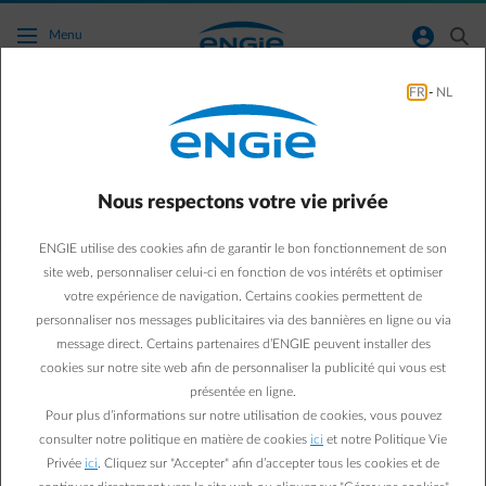
Accéder au contenu principal
normal-account-circle
search
Menu
FR
-
NL
Service après-vente de notre contrat
d'assistance dépannage
Nous respectons votre vie privée
Aller à la page contact
arrow-left
ENGIE utilise des cookies afin de garantir le bon fonctionnement de son
Vous avez des questions à propos de notre contrat d'assistance
site web, personnaliser celui-ci en fonction de vos intérêts et optimiser
dépannage ? Toutes les réponses à vos questions se trouvent ci-
votre expérience de navigation. Certains cookies permettent de
dessous.
personnaliser nos messages publicitaires via des bannières en ligne ou via
message direct. Certains partenaires d’ENGIE peuvent installer des
cookies sur notre site web afin de personnaliser la publicité qui vous est
Questions fréquemment posées
présentée en ligne.
Pour plus d’informations sur notre utilisation de cookies, vous pouvez
Qu'est-ce qu'un contrat d'assistance dépannage ENGIE ?
consulter notre politique en matière de cookies
ici
et notre Politique Vie
Privée
ici
. Cliquez sur "Accepter" afin d’accepter tous les cookies et de
Je souhaite souscrire un contrat d'assistance dépannage.