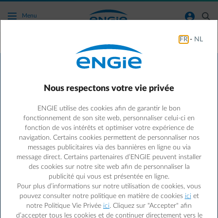
Accéder au contenu principal
normal-account-circle
search
Menu
FR
-
NL
Vos avantages
Des avantages rien que pour
Nous respectons votre vie privée
vous
ENGIE utilise des cookies afin de garantir le bon
Vous aimez les bonnes affaires ?
Profitez de réductions
fonctionnement de son site web, personnaliser celui-ci en
exclusives chez nos partenaires et adoptez des habitudes
fonction de vos intérêts et optimiser votre expérience de
économes avec nos offres sur les lampes LED,
navigation. Certains cookies permettent de personnaliser nos
électroménagers A+, aides aux travaux, et bien plus encore...
messages publicitaires via des bannières en ligne ou via
Consultez notre offre d'avantages et commencez à
message direct. Certains partenaires d’ENGIE peuvent installer
des cookies sur notre site web afin de personnaliser la
économiser dès maintenant !
publicité qui vous est présentée en ligne.
Pour plus d’informations sur notre utilisation de cookies, vous
Economisez de l'énergie et de l'argent avec la Smart App
pouvez consulter notre politique en matière de cookies
ici
et
Découvrez la
Smart App
et prenez ainsi le contrôle total de
notre Politique Vie Privée
ici
. Cliquez sur "Accepter" afin
votre consommation d'énergie et de vos coûts.
d’accepter tous les cookies et de continuer directement vers le