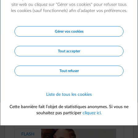
site web ou cliquez sur "Gérer vos cookies" pour refuser tous
les cookies (sauf fonctionnels) afin d’adapter vos préférences.
Pas encore client ?
Devenez client dès maintenant pour pouvoir
profiter de ces avantages.
Gérer vos cookies
Devenir client
Tout accepter
Tout refuser
search
Liste de tous les cookies
Filtrer
Cette bannière fait l’objet de statistiques anonymes. Si vous ne
souhaitez pas participer
cliquez ici.
229 avantages
FLASH