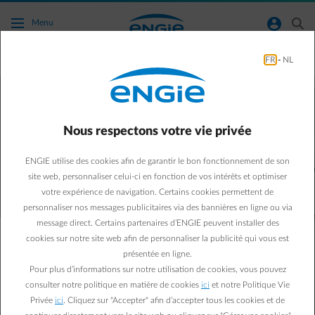
Accéder au contenu principal
normal-account-circle
search
Menu
FR
-
NL
Conseils batteries domestiques
Profitez encore plus de votre énergie
verte grâce à une batterie domestique
Nous respectons votre vie privée
ENGIE utilise des cookies afin de garantir le bon fonctionnement de son
site web, personnaliser celui-ci en fonction de vos intérêts et optimiser
votre expérience de navigation. Certains cookies permettent de
personnaliser nos messages publicitaires via des bannières en ligne ou via
message direct. Certains partenaires d’ENGIE peuvent installer des
cookies sur notre site web afin de personnaliser la publicité qui vous est
présentée en ligne.
Pour plus d’informations sur notre utilisation de cookies, vous pouvez
consulter notre politique en matière de cookies
ici
et notre Politique Vie
Privée
ici
. Cliquez sur "Accepter" afin d’accepter tous les cookies et de