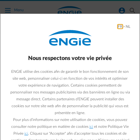
Accéder au contenu principal
normal-account-circle
search
Menu
FR
-
NL
Conseils énergie
Green & Smart Home
Conseils énergie
Nous respectons votre vie privée
5 conseils pour diminuer
ENGIE utilise des cookies afin de garantir le bon fonctionnement de son
sa facture d’énergie
site web, personnaliser celui-ci en fonction de vos intérêts et optimiser
votre expérience de navigation. Certains cookies permettent de
personnaliser nos messages publicitaires via des bannières en ligne ou via
Steven V.
message direct. Certains partenaires d’ENGIE peuvent installer des
10/10/2018
·
3 min
cookies sur notre site web afin de personnaliser la publicité qui vous est
présentée en ligne.
De petits gestes suffisent pour diminuer sa consommation
Pour plus d’informations sur notre utilisation de cookies, vous pouvez
d’énergie. C’est le cas de ces 5 conseils à adopter sans
consulter notre politique en matière de cookies
ici
et notre Politique Vie
tarder pour passer un hiver plus serein. Vous verrez, vous
Privée
ici
. Cliquez sur "Accepter" afin d’accepter tous les cookies et de