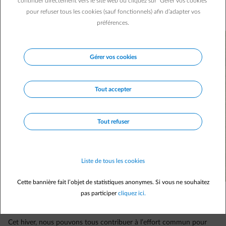
continuer directement vers le site web ou cliquez sur "Gérer vos cookies"
vous demanderez pourquoi vous ne les aviez pas adoptés
pour refuser tous les cookies (sauf fonctionnels) afin d’adapter vos
plus tôt.
préférences.
Gérer vos cookies
Tout accepter
Tout refuser
Liste de tous les cookies
Cette bannière fait l’objet de statistiques anonymes. Si vous ne souhaitez
pas participer
cliquez ici.
Cet hiver, nous pouvons tous contribuer à l’effort commun pour