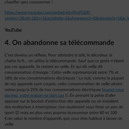
chauffer sans consommer !
https://www.youtube.com/embed/gSvjXruTGE8?
version=3&rel=1&fs=1&autohide=2&showsearch=0&showinfo=1&iv_l
YouTube
4. On abandonne sa télécommande
C’est devenu un réflexe. Pour atteindre la télé, le décodeur, la
chaîne hi-fi… on utilise la télécommande. Sauf que ce geste n’éteint
pas ces appareils. Ils restent en veille. Et qui dit veille dit
consommation d’énergie ! Cette veille représenterait entre 7% et
18% de nos consommations électriques ! La nuit, comme la plupart
de vos appareils sont coupés, cette consommation de veille atteint
même jusqu’à 25% de nos consommations électriques (
quand vous
dormez, votre maison ne dort pas
!). En prenant la peine d’aller
appuyer sur le bouton d’extinction des appareils ou en installant
des multiprises à interrupteur, non seulement vous ferez un peu de
sport 😉 mais en plus vous pourrez économiser entre 80 et 100
€/an selon le nombre d’appareils que vous êtes habitué à laisser en
veille.