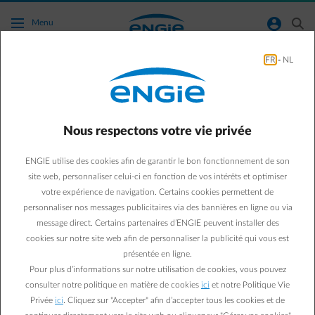
Accéder au contenu principal
normal-account-circle
search
Menu
FR
-
NL
Conseils énergie
Green & Smart Home
Conseils énergie
Nous respectons votre vie privée
Quelles avantages avec
ENGIE utilise des cookies afin de garantir le bon fonctionnement de son
les heures SUPER-
site web, personnaliser celui-ci en fonction de vos intérêts et optimiser
votre expérience de navigation. Certains cookies permettent de
CREUSES d'Empower
personnaliser nos messages publicitaires via des bannières en ligne ou via
message direct. Certains partenaires d’ENGIE peuvent installer des
Flextime ?
cookies sur notre site web afin de personnaliser la publicité qui vous est
présentée en ligne.
Pour plus d’informations sur notre utilisation de cookies, vous pouvez
Kristof C.
consulter notre politique en matière de cookies
ici
et notre Politique Vie
12/01/2026
·
1 min
Privée
ici
. Cliquez sur "Accepter" afin d’accepter tous les cookies et de