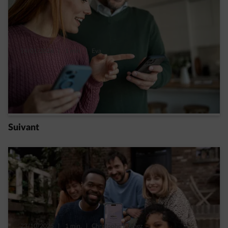
14/01/2026
|
1 min.
|
Eva
Le bihoraire change d’horaire en Wallonie :
6 conseils pour en profiter à 100%
Read more
Suivant
23/10/2025
|
1 min.
|
Christophe Rochez