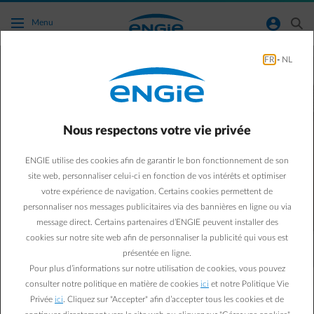
Accéder au contenu principal
normal-account-circle
search
Menu
FR
-
NL
La recharge intelligente ?
Simple et très avantageuse
avec Smart Charge
Nous respectons votre vie privée
Profitez-en gratuitement dans la
Smart App d’ENGIE
!​
ENGIE utilise des cookies afin de garantir le bon fonctionnement de son
site web, personnaliser celui-ci en fonction de vos intérêts et optimiser
votre expérience de navigation. Certains cookies permettent de
personnaliser nos messages publicitaires via des bannières en ligne ou via
message direct. Certains partenaires d’ENGIE peuvent installer des
cookies sur notre site web afin de personnaliser la publicité qui vous est
présentée en ligne.
Pour plus d’informations sur notre utilisation de cookies, vous pouvez
consulter notre politique en matière de cookies
ici
et notre Politique Vie
Vérifiez votre
compatibilité
.
Privée
ici
. Cliquez sur "Accepter" afin d’accepter tous les cookies et de