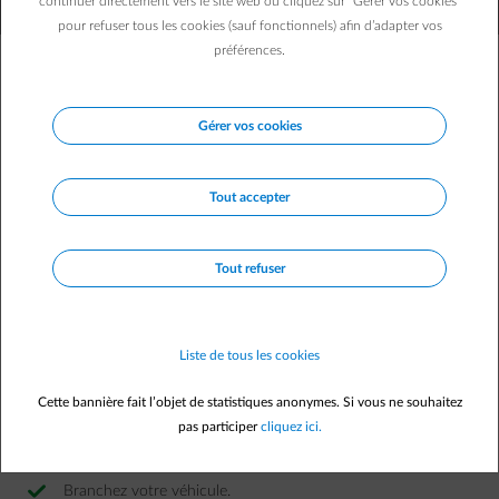
continuer directement vers le site web ou cliquez sur "Gérer vos cookies"
pour refuser tous les cookies (sauf fonctionnels) afin d’adapter vos
préférences.
La recharge intelligente de votre
véhicule électrique ou plugin
Gérer vos cookies
hybride ?
Très simple avec Smart Charge ​
Tout accepter
Tout refuser
Liste de tous les cookies
Cette bannière fait l’objet de statistiques anonymes. Si vous ne souhaitez
pas participer
cliquez ici.
Branchez votre véhicule. ​