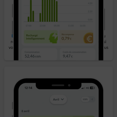
Récompense de 1,5c€/kwh avec les contrats
Empower, Easy et Flow
, pour votre contribution au
réseau​ et geste pour l’environnement. Et ce, même si
vous bénéficiez d’un véhicule d’entreprise, ou que vous
rechargez via la production de panneaux solaires. ​