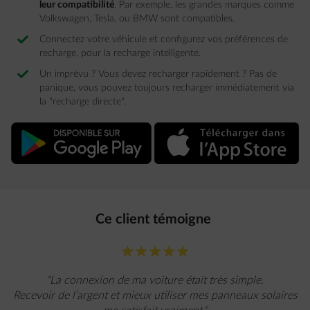
leur compatibilité
. Par exemple, les grandes marques comme
Volkswagen, Tesla, ou BMW sont compatibles. ​
Connectez votre véhicule et configurez vos préférences de
recharge, pour la recharge intelligente.​
Un imprévu ? Vous devez recharger rapidement ? Pas de
panique, vous pouvez toujours recharger immédiatement via
la "recharge directe".​
Ce client témoigne ​
star-fill
star-fill
star-fill
star-fill
star-fill
"La connexion de ma voiture était très simple.
Recevoir de l’argent et mieux utiliser mes panneaux solaires​