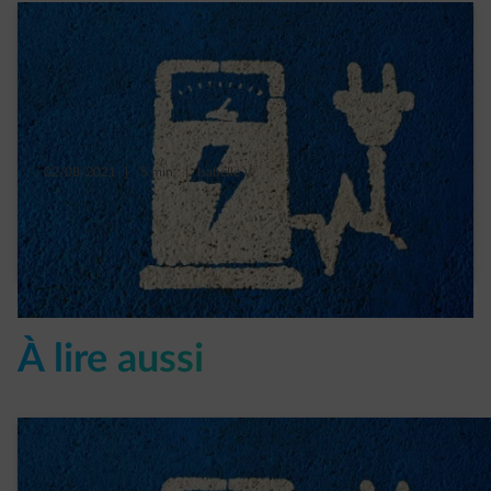
02/08/2021
|
5 min.
|
Isabelle V.
Voitures électriques : 5 préjugés à balayer !
Read more
À lire aussi