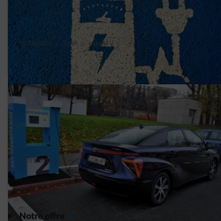
02/08/2021
|
5 min.
|
Isabelle V.
Voitures électriques : 5 préjugés à balayer !
05/11/2019
|
7 min.
|
Isabelle V.
9 questions sur la voiture à hydrogène
Notre offre