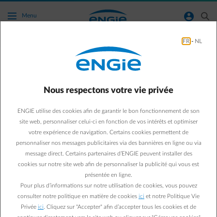
Accéder au contenu principal
normal-account-circle
search
Menu
FR
-
NL
Green & Smart Home
mobilite
Ceci n’est pas un panneau
Nous respectons votre vie privée
solaire, c’est une voiture !
ENGIE utilise des cookies afin de garantir le bon fonctionnement de son
site web, personnaliser celui-ci en fonction de vos intérêts et optimiser
votre expérience de navigation. Certains cookies permettent de
Isabelle V.
personnaliser nos messages publicitaires via des bannières en ligne ou via
message direct. Certains partenaires d’ENGIE peuvent installer des
Communications expert - renewable, energy efficiency,
green mobility
cookies sur notre site web afin de personnaliser la publicité qui vous est
présentée en ligne.
14/01/2019
·
2 min
Pour plus d’informations sur notre utilisation de cookies, vous pouvez
consulter notre politique en matière de cookies
ici
et notre Politique Vie
Trois jeunes Allemands sont en passe de révolutionner le
Privée
ici
. Cliquez sur "Accepter" afin d’accepter tous les cookies et de
marché de la voiture électrique. Leur petite Sono Sion,