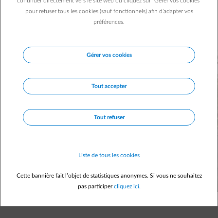
continuer directement vers le site web ou cliquez sur "Gérer vos cookies"
recouverte de panneaux solaires, produit sa propre
pour refuser tous les cookies (sauf fonctionnels) afin d’adapter vos
électricité et sera capable de rouler 305 km en parfaite
préférences.
autonomie.
Gérer vos cookies
Tout accepter
Tout refuser
Liste de tous les cookies
Cette bannière fait l’objet de statistiques anonymes. Si vous ne souhaitez
pas participer
cliquez ici.